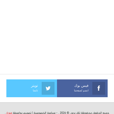
فيس بوك
تويتر
انضم لصفحتنا
تابعنا
جميع الحقوق محفوظة تاق برس © 2026 . -
سياسة الخصوصية
| تصميم بواسطة
ميرغ
.