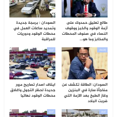
طالع تعليق حمدوك على
السودان : برمجة جديدة
أزمة الوقود والخبز ووقوف
وتمديد ساعات العمل في
النساء في صفوف المحطات
محطات الوقود ودوريات
والمخابز وما هو…
للمراقبة
إقتصاد
أخبار
السودان: الطاقة تكشف عن
ايقاف اصدار تصاريح مرور
مفاجأة سارة في البنزين
جديدة لحظر التجول واغلاق
وغاز الطبخ بعد الازمة التي
محطات الوقود نهائيا
ضربت البلاد
أخبار
أخبار