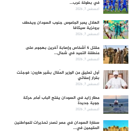
في بطولة غرب…
أغسطس 7, 2026
الهلال يعبر الجاموس جنوب السودان ويخطف
برونزية سيكافا
أغسطس 7, 2026
مقتل 4 أشخاص وإصابة آخرين بهجوم على
منطقة التميد في شمال…
أغسطس 7, 2026
أول تعليق من الوزير المُقال بشير هارون: فوجئت
بقرار إعفائي
أغسطس 7, 2026
مطار زايد في السودان يفتح الباب أمام حركة
جوية جديدة
أغسطس 7, 2026
سفارة السودان في مصر تصدر تحذيرات للمواطنين
المقيمين في…