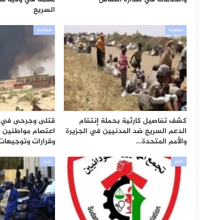
السريع
سياسية
سياسية
كشف تفاصيل كارثية بحملة إنتقام
قتلى وجرحى في 
الدعم السريع ضد المدنيين في الجزيرة
اعتصام مواطنين ب
والأمم المتحدة…
وقرارات وتوجيهات
أخبار
أخبار