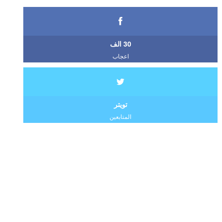
30 الف
اعجاب
تويتر
المتابعين