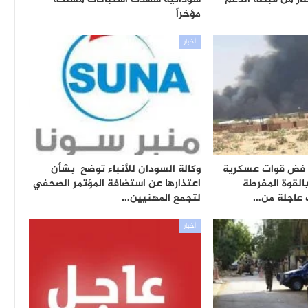
مؤخراً
أخبار
فض قوات عسكرية
وكالة السودان للأنباء توضح بشأن
القوة المفرطة
اعتذارها عن استضافة المؤتمر الصحفي
 عاجلة من…
لتجمع المهنيين…
أخبار