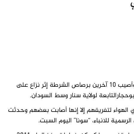
الخرطوم “تاق برس” – لقي شخصان مصرعهما وأصيب 10 آخرين برصاص الشرطة إثر نزاع على
جارالتابعة لولاية سنار وسط السودان.
 الهواء لتفريقهم إلا إنها أصابت بعضهم وحدثت
لرسمية للانباء، “سونا” اليوم السبت.