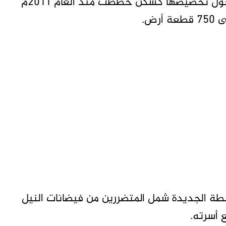
وذكر شهود عيان للوكالة أن المنطقة المتنازع حول تخصيصها كسكن خططت منذ العام 2011م
ض.
لخطة الجديدة شمل المتضررين من فيضانات النيل
 أسرته.