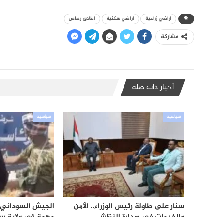
اراضي زراعية
اراضي سكنية
اطلاق رصاص
مشاركة
أخبار ذات صلة
سياسية
سياسية
سنار على طاولة رئيس الوزراء.. الأمن
الجيش السوداني 
والخدمات في صدارة النقاش
مهمة في ولاية سن