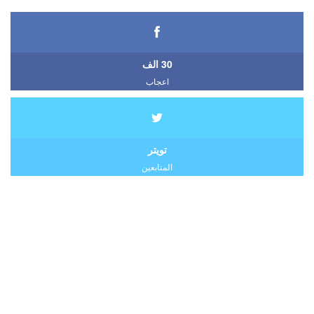
30 الف
اعجاب
تويتر
المتابعين