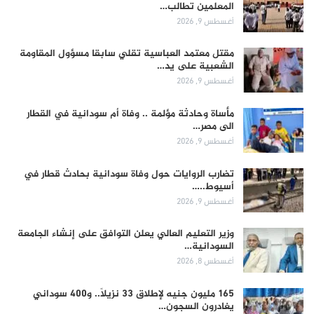
المعلمين تطالب…
أغسطس 9, 2026
مقتل معتمد العباسية تقلي سابقا مسؤول المقاومة
الشعبية على يد…
أغسطس 9, 2026
مأساة وحادثة مؤلمة .. وفاة أم سودانية في القطار
الى مصر…
أغسطس 9, 2026
تضارب الروايات حول وفاة سودانية بحادث قطار في
أسيوط..…
أغسطس 9, 2026
وزير التعليم العالي يعلن التوافق على إنشاء الجامعة
السودانية…
أغسطس 8, 2026
165 مليون جنيه لإطلاق 33 نزيلاً.. و400 سوداني
يغادرون السجون…