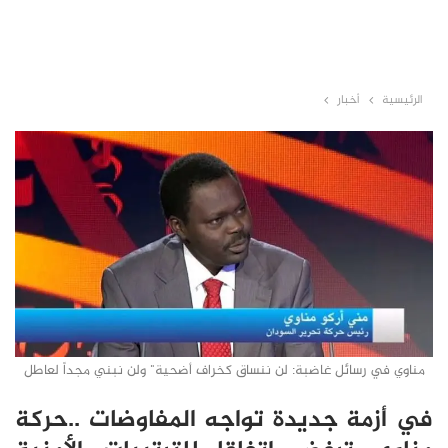
الرئيسية
أخبار
مناوي في رسائل غاضبة: لن ننساق كخراف أضحية" ولن نبني مجداً لعاطل
في أزمة جديدة تواجه المفاوضات ..حركة