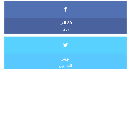
30 الف
اعجاب
تويتر
المتابعين