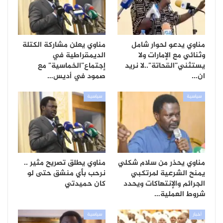
مناوي يدعو لحوار شامل
مناوي يعلن مشاركة الكتلة
وثنائي مع الإمارات ولا
الديمقراطية في
يستثني”القحاتة”..لا نريد
إجتماع”الخماسية” مع
ان…
صمود في أديس…
سياسية
سياسية
مناوي يحذر من سلام شكلي
مناوي يطلق تصريح مثير ..
يمنح الشرعية لمرتكبي
نرحب بأي منشق حتى لو
الجرائم والإنتهاكات ويحدد
كان حميدتي
شروط العملية…
أخبار
سياسية