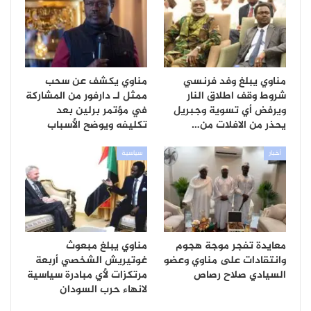
مناوي يبلغ وفد فرنسي
مناوي يكشف عن سحب
شروط وقف اطلاق النار
ممثل لـ دارفور من المشاركة
ويرفض أي تسوية وجبريل
في مؤتمر برلين بعد
يحذر من الافلات من…
تكليفه ويوضح الأسباب
أخبار
سياسية
معايدة تفجر موجة هجوم
مناوي يبلغ مبعوث
وانتقادات على مناوي وعضو
غوتيريش الشخصي أربعة
السيادي صلاح رصاص
مرتكزات لأي مبادرة سياسية
لانهاء حرب السودان