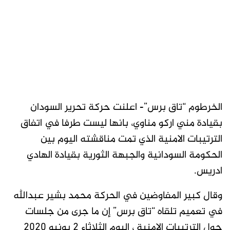
الخرطوم “تاق برس”- اعلنت حركة تحرير السودان
بقيادة مني اركو مناوي، بانها ليست طرفا في اتفاق
الترتيبات الامنية الذي تمت مناقشته اليوم بين
الحكومة السودانية والجبهة الثورية بقيادة الهادي
ادريس.
وقال كبير المفاوضين في الحركة محمد بشير عبدالله
في تعميم تلقاه “تاق برس” إن ما جرى من جلسات
حول الترتيبات الامنية ، اليوم الثلاثاء 2 يونيو 2020