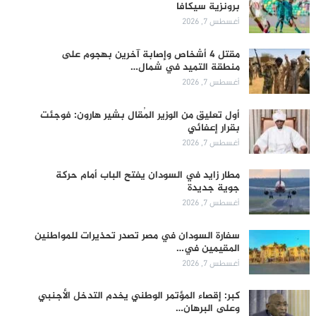
برونزية سيكافا
أغسطس 7, 2026
مقتل 4 أشخاص وإصابة آخرين بهجوم على
منطقة التميد في شمال…
أغسطس 7, 2026
أول تعليق من الوزير المُقال بشير هارون: فوجئت
بقرار إعفائي
أغسطس 7, 2026
مطار زايد في السودان يفتح الباب أمام حركة
جوية جديدة
أغسطس 7, 2026
سفارة السودان في مصر تصدر تحذيرات للمواطنين
المقيمين في…
أغسطس 7, 2026
كبر: إقصاء المؤتمر الوطني يخدم التدخل الأجنبي
وعلى البرهان…