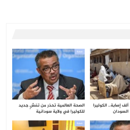
صحة
ن ألف إصابة.. الكوليرا
الصحة العالمية تحذر من تفشٍ جديد
 السودان
للكوليرا في ولاية سودانية
صحة