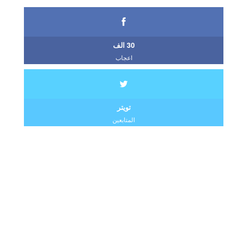
30 الف
اعجاب
تويتر
المتابعين