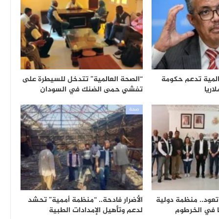
لمية تدعم حكومة
“الصحة العالمية” تتدخل للسيطرة على
اريا
تفشي حمى الضنك في السودان
صحة
تعود.. منظمة دولية
الأضرار فادحة.. “منظمة أممية” تحشد
ا في الخرطوم
لدعم وتأهيل الإمدادات الطبية