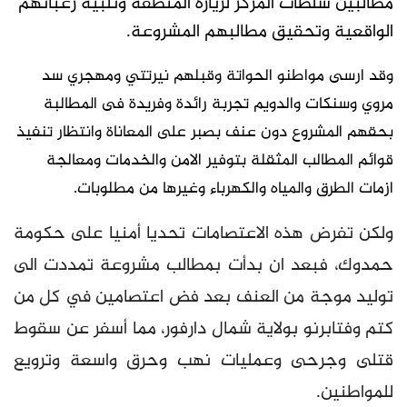
مطالبين سلطات المركز لزيارة المنطقة وتلبية رغباتهم
الواقعية وتحقيق مطالبهم المشروعة.
وقد ارسى مواطنو الحواتة وقبلهم نيرتتي ومهجري سد
مروي وسنكات والدويم تجربة رائدة وفريدة فى المطالبة
بحقهم المشروع دون عنف بصبر على المعاناة وانتظار تنفيذ
قوائم المطالب المثقلة بتوفير الامن والخدمات ومعالجة
ازمات الطرق والمياه والكهرباء وغيرها من مطلوبات.
ولكن تفرض هذه الاعتصامات تحديا أمنيا على حكومة
حمدوك، فبعد ان بدأت بمطالب مشروعة تمددت الى
توليد موجة من العنف بعد فض اعتصامين في كل من
كتم وفتابرنو بولاية شمال دارفور، مما أسفر عن سقوط
قتلى وجرحى وعمليات نهب وحرق واسعة وترويع
للمواطنين.