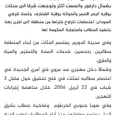
بشمال دارفور، واتسعت اكثر وتوجهت شرقا الى
سنكات
بولاية
البحر الاحمر والحواتة بولاية القضارف وكسلا شرقي
السودان، اعتصامات تتراوح فترتها من منطقة الى اخرى رهنا
بتنفيذ المطالب واستجابة الحكومة لها.
وفي مدينة الدويم، يعتصم المئات من أبناء المنطقة
مطالبين بتحسين خدمات الصحة والتعليم والمياه
والطرق.
وشمالا دخل مهجري سد مروي في أمري الجديدة، في
اعتصام مطالبه تمثلت في فتح تحقيق حول مقتل 3
شباب في 22 أبريل 2006، خلال مناهضة إجراءات
التهجير.
وفي سوبا جنوبي الخرطوم وضاحية حطاب بشرق
النيل يعتصم مواطنون منذ أيام للمطالبة بتوفير المياه