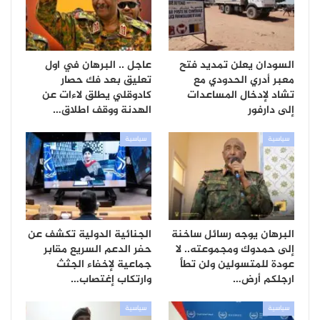
السودان يعلن تمديد فتح
عاجل .. البرهان في اول
معبر أدري الحدودي مع
تعليق بعد فك حصار
تشاد لإدخال المساعدات
كادوقلي يطلق لاءات عن
إلى دارفور
الهدنة ووقف اطلاق…
سياسية
سياسية
البرهان يوجه رسائل ساخنة
الجنائية الدولية تكشف عن
إلى حمدوك ومجموعته.. لا
حفر الدعم السريع مقابر
عودة للمتسولين ولن تطأ
جماعية لإخفاء الجثث
ارجلكم أرض…
وارتكاب إغتصاب…
سياسية
سياسية