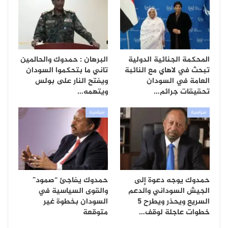
المحكمة الجنائية الدولية
البرهان : حمدوك والحالمين
تبحث في لاهاي مع النائبة
تاني ما بتحكموا السودان
العامة في السودان
ويفتح النار على بولس
تحقيقات جرائم…
ويتهمه…
سياسية
سياسية
حمدوك يوجه دعوة إلى
حمدوك يفاجئ “صمود”
الجيش السوداني والدعم
والقوى السياسية في
السريع ويحذر ويطرح 5
السودان بخطوة غير
خطوات عاجلة لوقف…
متوقعة