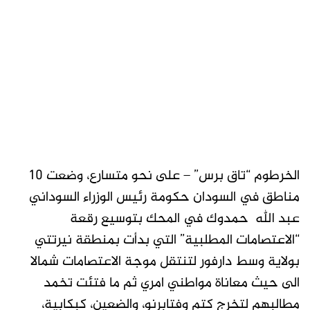
الخرطوم “تاق برس” – على نحو متسارع، وضعت 10
مناطق في السودان حكومة رئيس الوزراء السوداني
عبد الله حمدوك في المحك بتوسيع رقعة
“الاعتصامات المطلبية” التي بدأت بمنطقة نيرتتي
بولاية وسط دارفور لتنتقل موجة الاعتصامات شمالا
الى حيث معاناة مواطني امري ثم ما فتئت تخمد
مطالبهم لتخرج كتم وفتابرنو، والضعين، كبكابية،