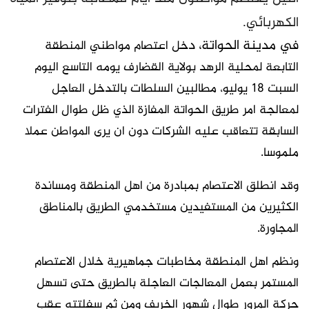
الكهربائي.
في مدينة الحواتة، د
خل اعتصام مواطني المنطقة
التابعة لمحلية الرهد بوﻻية القضارف يومه التاسع اليوم
السبت 18 يوليو، مطالبين السلطات بالتدخل العاجل
لمعالجة امر طريق الحواتة المفازة الذي ظل طوال الفترات
السابقة تتعاقب عليه الشركات دون ان يرى المواطن عملا
ملموسا.
وقد انطلق اﻻعتصام بمبادرة من اهل المنطقة ومساندة
الكثيرين من المستفيدين مستخدمي الطريق بالمناطق
المجاورة.
ونظم اهل المنطقة مخاطبات جماهيرية خلال الاعتصام
المستمر بعمل المعالجات العاجلة بالطريق حتى تسهل
حركة المرور طوال شهور الخريف ومن ثم سفلتته عقب