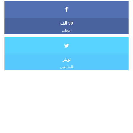
30 الف
اعجاب
تويتر
المتابعين