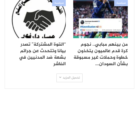
سياسية
سياسية
من بينهم مبابي.. نجوم
“القوة المشتركة” تصدر
كرة قدم عالميون يتخذون
بيانا وتتحدث عن جرائم
خطوة وحملات غير مسبوقة
بشعة ضد المدنيين في
بشأن السودان…
الفاشر
تحميل المزيد