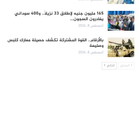
165 مليون جنيه لإطلاق 33 نزيلاً.. و400 سوداني
يغادرون السجون…
أغسطس 8, 2026
بالأرقام.. القوة المشتركة تكشف حصيلة معارك كلبس
وصليعة
أغسطس 8, 2026
السابق
التالي