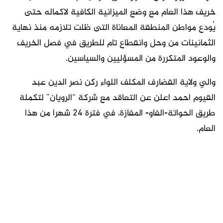
خريف هذا العام مع وضع الميزانية الكافية ﻻكماله حتى
يُودع مواطن المنطقة المعاناة التى ظلت تلازمه منذ نهاية
الثمانينات من وحل وانقطاع تام للطريق في فصل الخريف
والوعود المتكررة من المسؤليين والسياسين.
والي ولاية القضارف المكلف اللواء ركن نصر الدين عبد
القيوم احمد اعلن عن التعاقد مع شركة “الرويان” لتكملة
طريق الحواتة-الفاو- المفازة، في فترة 24 شهرا من هذا
العام.