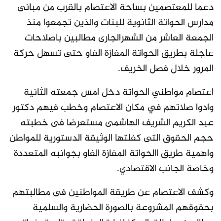
دعما للمعتصمين بساحة اﻻعتصام بالقرب من مبانى
مدارس الحواتة الثانوية للبنات والذين تجمعوا منذ
الجمعة العاشر من الشهرالجارى مطالبين باصلاحات
عاجلة بطريق الحواتة المفازة الفاو حتى تسهل حركة
المرور خلال فصل الخريف.
اعتصام مواطني الحواتة دخل امس جمعته الثانية
وادوا صلاتهم في مكان الاعتصام وخطب فيهم دكتور
عبد الكريم الشريف الهاشمى مستعرضا فى خطبته
حجم الحقوق التى كفلتها الوثيقة الدستورية للمواطن
واهمية طريق االحواتة المفازة الفاو بجوانبه المتعددة
وخاصة الجانب اﻻقتصادي.
وكشف اﻻعتصام عن طريقة المواطنين فى مطالبتهم
بحقوقهم المشروعة بالصورة الحضارية والسلمية