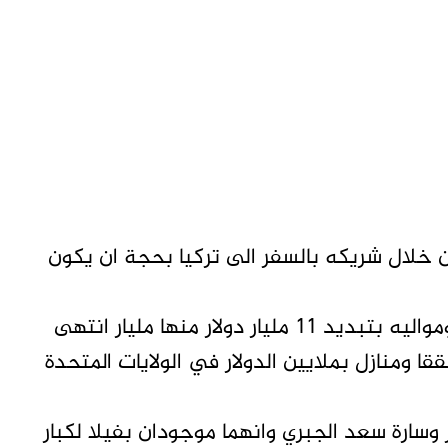
 خلال شريكه بالسفر الى تركيا بحجة ان يكون
وتابعت: السعودية تتهم الجبري وافراد عائلته ومواليه بتبديد ١١ مليار دولار منها مليار انتهى
ا ومنازل بملايين الدولار في الولايات المتحدة
سارة سعد الجبري وانهما موجودان بفيلا لكبار