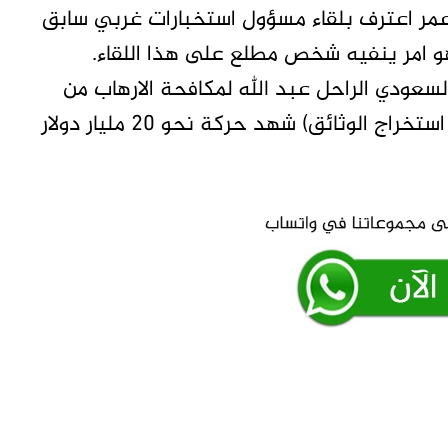
مر اعترف بلقاء مسؤول استخبارات غربي سابق
هو امر ينفيه شخص مطلع على هذا اللقاء.
سعودي الراحل عبد الله لمكافحة الارهاب من
عائدات وزارة الداخلية (مخالفات السير وعائدات استخراج الوثائق) شهد حركة نحو ٢٠ مليار دولار