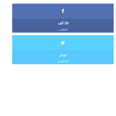
30 الف
اعجاب
تويتر
المتابعين