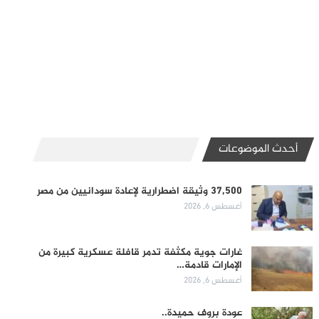
أحدث الموضوعات
37,500 وثيقة اضطرارية لإعادة سودانيين من مصر
أغسطس 6, 2026
غارات جوية مكثفة تدمر قافلة عسكرية كبيرة من
الإمارات قادمة…
أغسطس 6, 2026
عودة بروف حميدة..