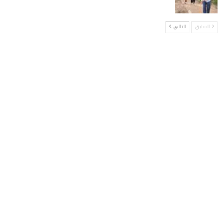
السابق
التالي