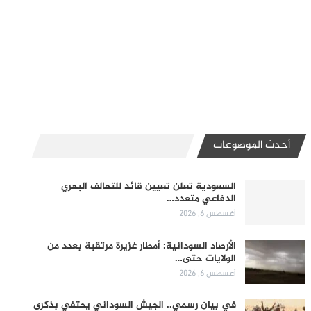
أحدث الموضوعات
السعودية تعلن تعيين قائد للتحالف البحري
الدفاعي متعدد…
أغسطس 6, 2026
الأرصاد السودانية: أمطار غزيرة مرتقبة بعدد من
الولايات حتى…
أغسطس 6, 2026
في بيان رسمي.. الجيش السوداني يحتفي بذكرى