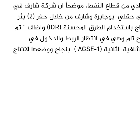
صادي من قطاع النفط، موضحاً ان شركة شارف في
اطار خطتها في زيادة الانتاج عملت بالتركيز على حقلي ابوجابرة وشارف من خلال حفر (2) بئر
استكشافية و (3) آبار تطويرية بجانب زيادة الانتاج باستخدام الطرق المحسنة (IOR) واضاف ” تم
الاستكشافية الاولى (Sharif w1) بنجاح تام وهي في انتظار الربط والدخول في
منظومة الانتاج، بجانب اكتمال حفر البئر الاستكشافية الثانية (AGSE-1 ) بنجاح ووضعها الانتاج