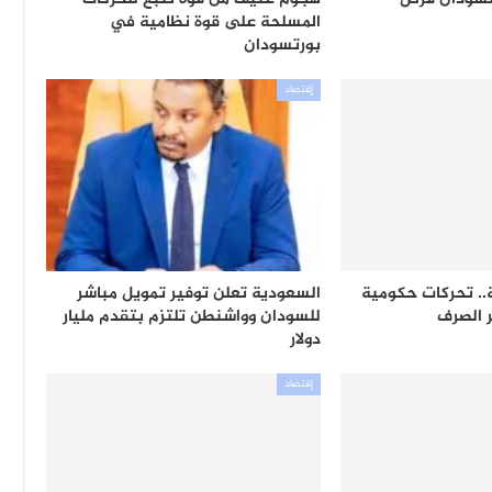
المسلحة على قوة نظامية في
بورتسودان
إقتصاد
ية.. تحركات حكومية
السعودية تعلن توفير تمويل مباشر
 الصرف
للسودان وواشنطن تلتزم بتقدم مليار
دولار
إقتصاد