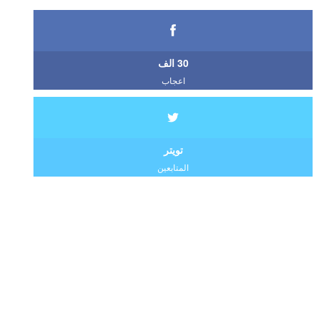
30 الف
اعجاب
تويتر
المتابعين