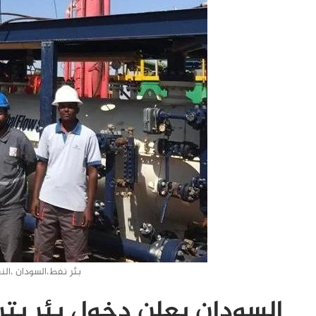
بئر نفط،السودان ،النف
السودان يعلن دخول بئر بترو