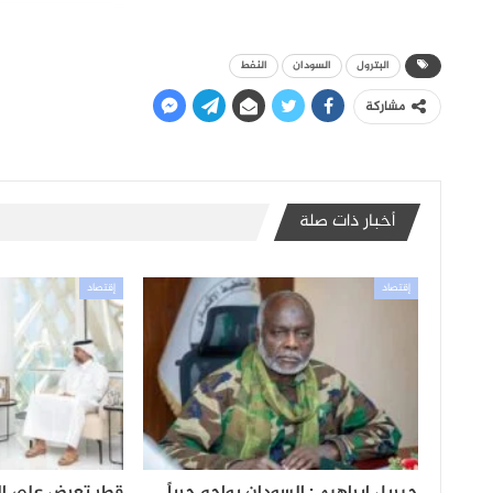
البترول
السودان
النفط
مشاركة
أخبار ذات صلة
إقتصاد
إقتصاد
جبريل إبراهيم : السودان يواجه حرباً
قطر تعرض على ا