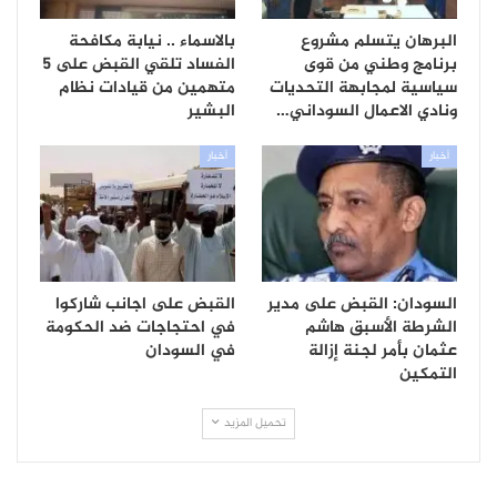
البرهان يتسلم مشروع
بالاسماء .. نيابة مكافحة
برنامج وطني من قوى
الفساد تلقي القبض على 5
سياسية لمجابهة التحديات
متهمين من قيادات نظام
ونادي الاعمال السوداني…
البشير
أخبار
أخبار
السودان: القبض على مدير
القبض على اجانب شاركوا
الشرطة الأسبق هاشم
في احتجاجات ضد الحكومة
عثمان بأمر لجنة إزالة
في السودان
التمكين
تحميل المزيد