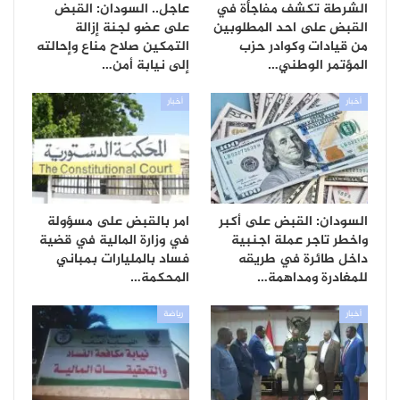
الشرطة تكشف مفاجأة في
عاجل.. السودان: القبض
القبض على احد المطلوبين
على عضو لجنة إزالة
من قيادات وكوادر حزب
التمكين صلاح مناع وإحالته
المؤتمر الوطني…
إلى نيابة أمن…
أخبار
أخبار
السودان: القبض على أكبر
امر بالقبض على مسؤولة
واخطر تاجر عملة اجنبية
في وزارة المالية في قضية
داخل طائرة في طريقه
فساد بالمليارات بمباني
للمغادرة ومداهمة…
المحكمة…
أخبار
رياضة