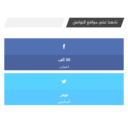
تابعنا على مواقع التواصل
30 الف
اعجاب
تويتر
المتابعين