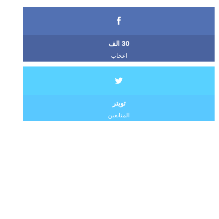
30 الف
اعجاب
تويتر
المتابعين