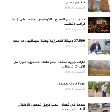
تطبيق نظام…
أغسطس 6, 2026
بسبب الدعم السريع.. الكونغرس يضغط على إدارة
ترامب لاتخاذ…
أغسطس 6, 2026
37,500 وثيقة اضطرارية لإعادة سودانيين من مصر
أغسطس 6, 2026
غارات جوية مكثفة تدمر قافلة عسكرية كبيرة من
الإمارات قادمة…
أغسطس 6, 2026
عودة بروف حميدة..
أغسطس 6, 2026
صدمة في كسلا.. نهب فريق تحصين للأطفال
أثناء أداء واجبه…