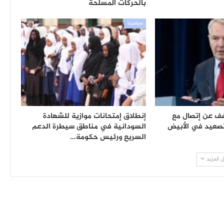
بالحركات المسلحة
سياسية
شف عن إتصال مع
إنطلاق إمتحانات موازية للشهادة
صعيد في الأبيض
السودانية في مناطق سيطرة الدعم
السريع ورئيس حكومة…
 المزيد