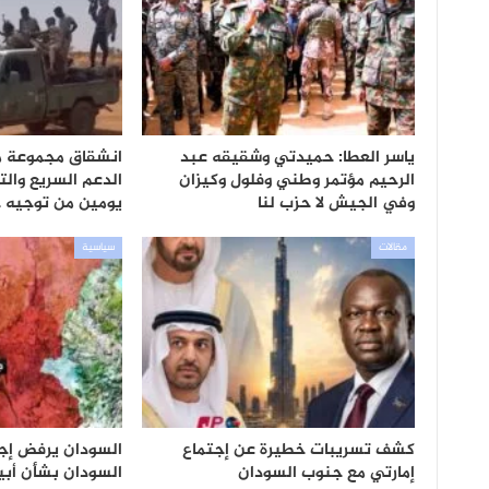
ياسر العطا: حميدتي وشقيقه عبد
انشقاق مجموعة من
الرحيم مؤتمر وطني وفلول وكيزان
الدعم السريع وال
وفي الجيش لا حزب لنا
يومين من توجيه
مقالات
سياسية
كشف تسريبات خطيرة عن إجتماع
السودان يرفض إجر
إمارتي مع جنوب السودان
السودان بشأن أب