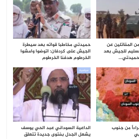
 المقاتلين عن
حميدتي مخاطبا قواته بعد سيطرة
تسليم للجيش بعد
الجيش على كردفان: اتوضوا وامشوا
 حميدتي…
الخرطوم هدفنا الخرطوم
سياسية
اءاً من جنوب
الداعية السوداني عبد الحي يوسف
يي
يشعل الجدل بفتوى جديدة تتعلق