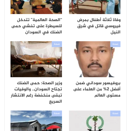
وفاة ثلاثة أطفال بمرض
“الصحة العالمية” تتدخل
فيروسي قاتل في شرق
للسيطرة على تفشي حمى
النيل
الضنك في السودان
صحة
صحة
بروفيسور سوداني ضمن
وزير الصحة: حمى الضنك
أفضل 2% من العلماء على
تجتاح السودان.. والوفيات
مستوى العالم
تبقى منخفضة رغم الانتشار
السريع
صحة
صحة