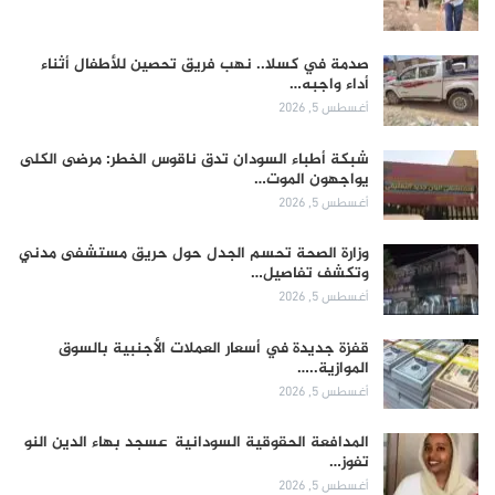
صدمة في كسلا.. نهب فريق تحصين للأطفال أثناء
أداء واجبه…
أغسطس 5, 2026
شبكة أطباء السودان تدق ناقوس الخطر: مرضى الكلى
يواجهون الموت…
أغسطس 5, 2026
وزارة الصحة تحسم الجدل حول حريق مستشفى مدني
وتكشف تفاصيل…
أغسطس 5, 2026
قفزة جديدة في أسعار العملات الأجنبية بالسوق
الموازية..…
أغسطس 5, 2026
المدافعة الحقوقية السودانية عسجد بهاء الدين النو
تفوز…
أغسطس 5, 2026