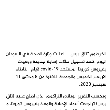
الخرطوم “تاق برس – اعلنت وزارة الصحة في السودان
اليوم الاحد تسجيل حالات إصابة جديدة ووفيات
بفيروس كورونا المستجد covid-19 لايام الثلاثاء
الاربعاء الخميس والجمعة للفترة من 8 وحتى 11
سبتمبر 2020.
وبحسب التقرير الوبائي التراكمي الذي اطلع عليه (تاق
برس) تراجعت أعداد الإصابة والوفاة بفيروس كورونا، و