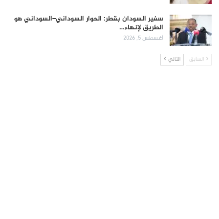
سفير السودان بقطر: الحوار السوداني–السوداني هو
الطريق لإنهاء…
أغسطس 5, 2026
السابق
التالي