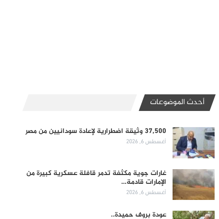
أحدث الموضوعات
37,500 وثيقة اضطرارية لإعادة سودانيين من مصر
أغسطس 6, 2026
غارات جوية مكثفة تدمر قافلة عسكرية كبيرة من
الإمارات قادمة…
أغسطس 6, 2026
عودة بروف حميدة..