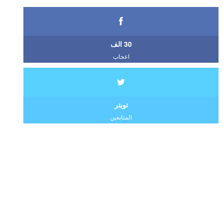
30 الف
اعجاب
تويتر
المتابعين