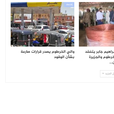
إقتصاد
براهيم جابر يتفقد
والي الخرطوم يصدر قرارات صارمة
رطوم والجزيرة
بشأن الوقود
ن…
 المزيد