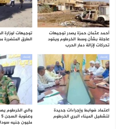
أحمد عثمان حمزة يصدر توجيهات
توجيهات لوزارة ال
عاجلة بشأن وسط الخرطوم ويقود
الطرق المتضررة م
تحركات لإزالة دمار الحرب
إقتصاد
إقتصاد
اعتماد ضوابط وإجراءات جديدة
والي الخرطوم يصدر
لتشغيل الميناء البري الخرطوم
مليون جنيه سودا