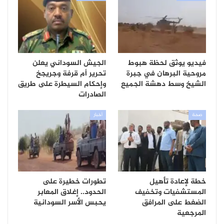
فيديو يوثق لحظة هبوط
الجيش السوداني يعلن
مروحية البرهان في جبرة
تحرير أم قرفة وجريجخ
الشيخ وسط دهشة الجميع
وإحكام السيطرة على طريق
الصادرات
صحة
أخبار
خطة لإعادة تأهيل
تطورات خطيرة على
المستشفيات وتخفيف
الحدود.. إغلاق المعابر
الضغط على المرافق
يحبس الأسر السودانية
المرجعية