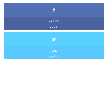
30 الف
اعجاب
تويتر
المتابعين