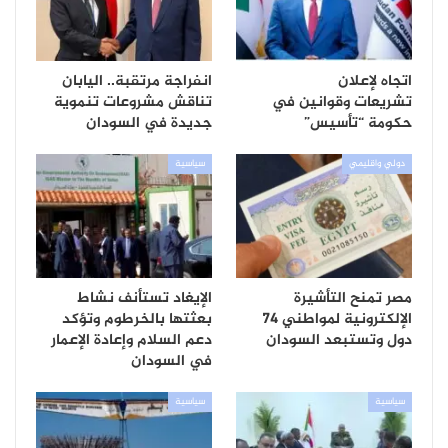
اتجاه لإعلان
انفراجة مرتقبة.. اليابان
تشريعات وقوانين في
تناقش مشروعات تنموية
حكومة “تأسيس”
جديدة في السودان
دولي واقليمي
سياسية
مصر تمنح التأشيرة
الإيغاد تستأنف نشاط
الإلكترونية لمواطني 74
بعثتها بالخرطوم وتؤكد
دول وتستبعد السودان
دعم السلام وإعادة الإعمار
في السودان
سياسية
سياسية