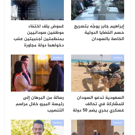
إبراهيم جابر يوجّه بتسريع
غموض يلف اختفاء
حسم القضايا الدولية
موظفين سودانيين
الخاصة بالسودان
بمنظمتين أجنبيتين عقب
دخولهما دولة مجاورة
سياسية
سياسية
السعودية تدعو السودان
رسالة من البرهان إلى
للمشاركة في تحالف
رئيسة البيرو خلال مراسم
عسكري بحري يضم 50 دولة
التنصيب
سياسية
سياسية