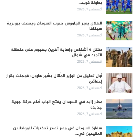
بطولة غرب…
أغسطس 7, 2026
الهلال يعبر الجاموس جنوب السودان ويخطف برونزية
سيكافا
أغسطس 7, 2026
مقتل 4 أشخاص وإصابة آخرين بهجوم على منطقة
التميد في شمال…
أغسطس 7, 2026
أول تعليق من الوزير المُقال بشير هارون: فوجئت بقرار
إعفائي
أغسطس 7, 2026
مطار زايد في السودان يفتح الباب أمام حركة جوية
جديدة
أغسطس 7, 2026
سفارة السودان في مصر تصدر تحذيرات للمواطنين
المقيمين في…