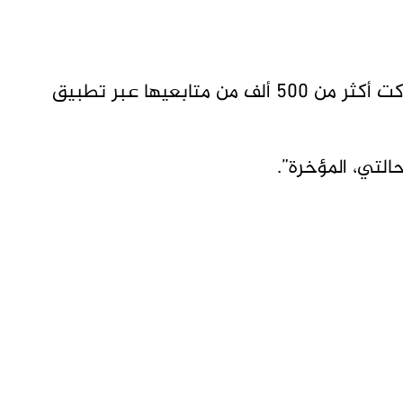
وقررت “إم سي ريل” تأمين مؤخرتها بعد أن شاركت أكثر من 500 ألف من متابعيها عبر تطبيق
لتي، المؤخرة”.