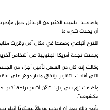
وأضافت: “تلقيت الكثير من الرسائل حول مؤخ
أن يحدث شيء ما.
اقترح أتباعي وضعها في مكان آمن وقررت متابع
وبحثت نجمة أمريكا الجنوبية عن أشخاص آخرين ق
وقالت إنه كان من السهل تأمين أجزاء من الجسد 
التي أفادت التقارير بإنفاق مليار دولار على ساقي
وأضافت “إم سي ريل”: “الآن أشعر براحة أكبر، 
مكشوفة”.
يأتي ذلك بعد أن ارتدت سروالاً عسكريًا أثناء 