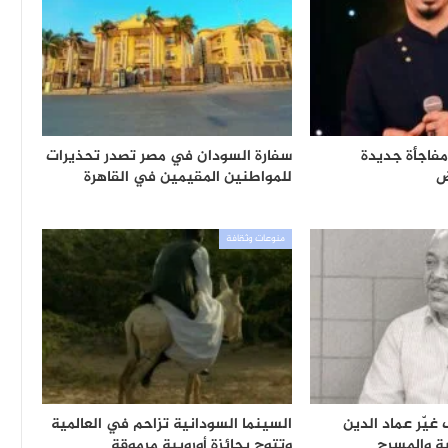
فاجأة جديدة
سفارة السودان في مصر تصدر تحذيرات
ض
للمواطنين المقيمين في القاهرة
منوعات وثقافة
غيّر عماد الدين
السينما السودانية تزاحم في العالمية
ية والمسرح
وتتوج بجائزة أوروبية مرموقة