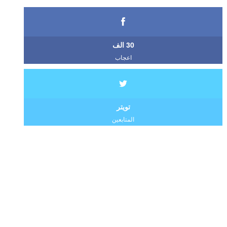
30 الف
اعجاب
تويتر
المتابعين