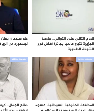
للعام الثاني على التوالي.. جامعة
طه سليمان يعلن م
الجزيرة تتوج عالمياً بجائزة أفضل فرع
لجمهوره من الريا
للشبكة الطلابية
منوعات وثقافة
منوعات وثقافة
المدافعة الحقوقية السودانية عسجد
صانع الجمال.. كيف 
بهاء الدين النو تفوز بجائزة عالمية
إبراهيم وجه الأغن