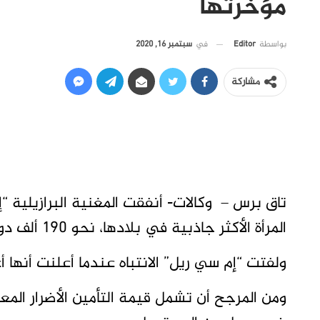
مؤخرتها
في
سبتمبر 16, 2020
بواسطة
Editor
مشاركة
تاق برس – وكالات- أنفقت المغنية البرازيلية “
المرأة الأكثر جاذبية في بلادها، نحو 190 ألف دولار لتأمين مؤخرتها .
ولفتت “إم سي ريل” الانتباه عندما أعلنت أنها 
ومن المرجح أن تشمل قيمة التأمين الأضرار المع