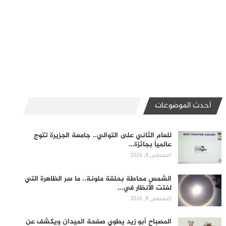
أحدث الموضوعات
للعام الثاني على التوالي.. جامعة الجزيرة تتوج
عالمياً بجائزة…
أغسطس 8, 2026
الشمس محاطة بحلقة ملونة.. ما سر الظاهرة التي
لفتت الأنظار في…
أغسطس 8, 2026
المصباح أبو زيد يطوي صفحة الميدان ويكشف عن