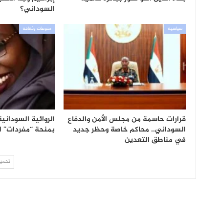
السوداني؟
سياسية
منوعات وثقافة
قرارات حاسمة من مجلس الأمن والدفاع
الروائية السودانية
السوداني.. محاكم خاصة وحظر جديد
بمنحة “مفردات” لل
في مناطق التعدين
تحميل