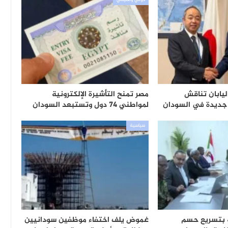
دولي واقليمي
اليابان تناقش
مصر تمنح التأشيرة الإلكترونية
جديدة في السودان
لمواطني 74 دول وتستبعد السودان
سياسية
ّه بتسريع حسم
غموض يلف اختفاء موظفين سودانيين