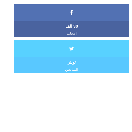
30 الف
اعجاب
تويتر
المتابعين