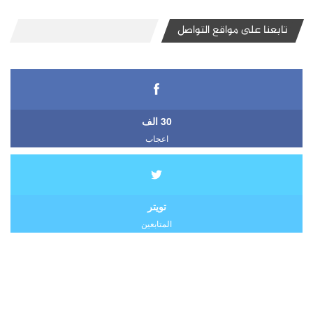
تابعنا على مواقع التواصل
30 الف
اعجاب
تويتر
المتابعين