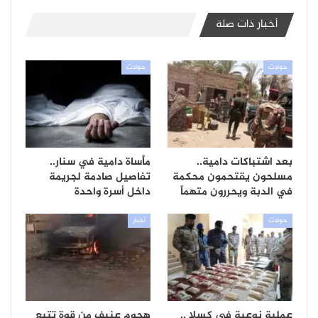
أخبار ذات صلة
حوادث
حوادث
بعد اشتباكات دامية..
مأساة دامية في سنار..
مسلحون يقتحمون محكمة
تفاصيل صادمة لجريمة
في الدبة ويحررون متهماً
داخل أسرة واحدة
حوادث
أخبار
عملية نوعية في كسلا ..
هجوم عنيف من قوة تتبع