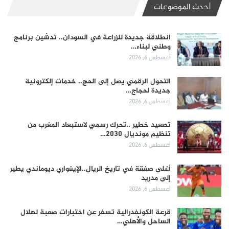
أحدث الموضوعات
انطلاقة جديدة للزراعة في السودان.. تدشين برنامج
وطني لبناء…
أغسطس 6, 2026
التحول الرقمي يصل إلى الحج.. خدمات إلكترونية
جديدة لحجاج…
أغسطس 6, 2026
تصعيد خطير ..تحرك رسمي لاستبعاد المغرب من
تنظيم مونديال 2030…
أغسطس 6, 2026
أغلى صفقة في تاريخ الريال..الإيفواري ديوماندي يطير
إلى مدريد
أغسطس 6, 2026
قرعة الكونفدرالية تسفر عن اختبارات صعبة لهلال
الساحل والأهلي…