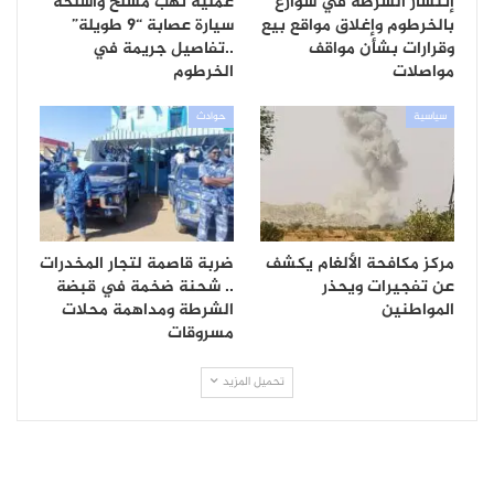
إنتشار الشرطة في شوارع
عملية نهب مسلح وأسلحة
بالخرطوم وإغلاق مواقع بيع
سيارة عصابة “9 طويلة”
وقرارات بشأن مواقف
..تفاصيل جريمة في
مواصلات
الخرطوم
سياسية
حوادث
مركز مكافحة الألغام يكشف
ضربة قاصمة لتجار المخدرات
عن تفجيرات ويحذر
.. شحنة ضخمة في قبضة
المواطنين
الشرطة ومداهمة محلات
مسروقات
تحميل المزيد