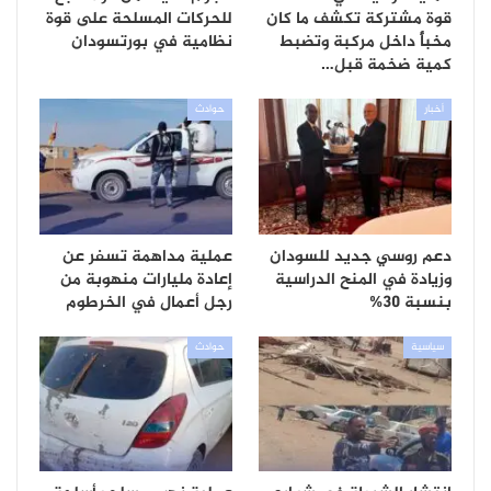
قوة مشتركة تكشف ما كان
للحركات المسلحة على قوة
مخبأً داخل مركبة وتضبط
نظامية في بورتسودان
كمية ضخمة قبل…
أخبار
حوادث
دعم روسي جديد للسودان
عملية مداهمة تسفر عن
وزيادة في المنح الدراسية
إعادة مليارات منهوبة من
بنسبة 30%
رجل أعمال في الخرطوم
سياسية
حوادث