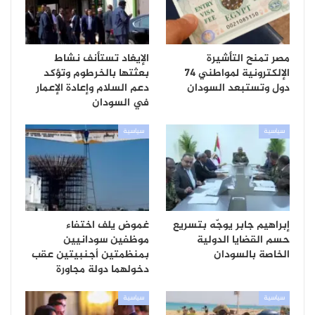
مصر تمنح التأشيرة
الإيغاد تستأنف نشاط
الإلكترونية لمواطني 74
بعثتها بالخرطوم وتؤكد
دول وتستبعد السودان
دعم السلام وإعادة الإعمار
في السودان
سياسية
سياسية
إبراهيم جابر يوجّه بتسريع
غموض يلف اختفاء
حسم القضايا الدولية
موظفين سودانيين
الخاصة بالسودان
بمنظمتين أجنبيتين عقب
دخولهما دولة مجاورة
سياسية
سياسية