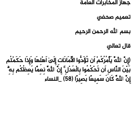
جهاز المخابرات العامة
تعميم صحفي
بسم الله الرحمن الرحيم
قال تعالي
(إِنَّ اللَّهَ يَأْمُرُكُمْ أَن تُؤَدُّوا الْأَمَانَاتِ إِلَىٰ أَهْلِهَا وَإِذَا حَكَمْتُم
بَيْنَ النَّاسِ أَن تَحْكُمُوا بِالْعَدْلِ ۚ إِنَّ اللَّهَ نِعِمَّا يَعِظُكُم بِهِ ۗ
إِنَّ اللَّهَ كَانَ سَمِيعًا بَصِيرًا (58) _النساء