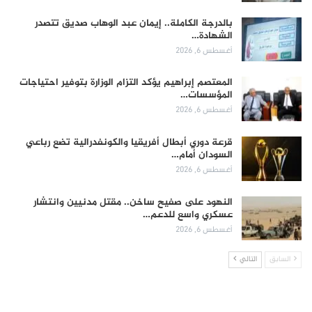
بالدرجة الكاملة.. إيمان عبد الوهاب صديق تتصدر
الشهادة…
أغسطس 6, 2026
المعتصم إبراهيم يؤكد التزام الوزارة بتوفير احتياجات
المؤسسات…
أغسطس 6, 2026
قرعة دوري أبطال أفريقيا والكونفدرالية تضع رباعي
السودان أمام…
أغسطس 6, 2026
النهود على صفيح ساخن.. مقتل مدنيين وانتشار
عسكري واسع للدعم…
أغسطس 6, 2026
السابق
التالي