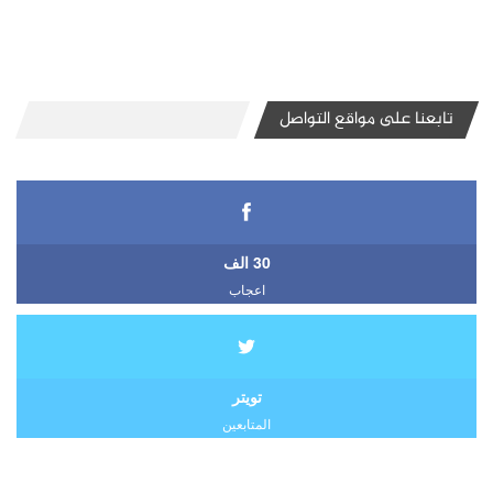
تابعنا على مواقع التواصل
30 الف
اعجاب
تويتر
المتابعين