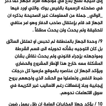
إلى النيابة لفتح بلاغ في مواجهة أفراد الجهاز كما ذكر
في صفحته الرسمية بالفيس بوك .والتي اورد فيها
_الوالي_ جملة من المعلومات غير الصحيحة بذكره أن
الجهاز قد قام بإعتقال صاحب الدفار وهو أمر منافي
للحقيقة ولم يحدث ولن يحدث مطلقاً .
9/ وحدة الجهاز بالمنطقة لم تحبس او تعتقل السائق
بل كان التوجيه بشأنه تحويله الى قسم الشرطة
ومواجهته بإجراء قانوني ولم يحدث نقاش بشان
المشكلة معه خارج هذا الإطار المشروع والحضاري
ويؤكد الجهاز ان عناصره بالموقع مارسوا كل درجات
ضبط النفس وتعاملوا مع الحشد الذي واجههم بروح
إيجابية وبلا إنفعالات رغم الاساليب غير الكريمة في
سوق الاتهامات نحوهم.
10 / يؤكد جهاز المخابرات العامة ان ظل يعمل ضمن