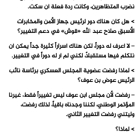
نضرب المتظاهرين، وكانت ردة فعلة أن سكت.
> هل كان هناك دور لرئيس جهاز الأمن والمخابرات
الأسبق صلاح عبد الله «قوش» في دعم التغيير؟
– لا أعرف له دوراً، لكن هناك أسراراً كثيرة جداً يمكن أن
نتكلم فيها مستقبلاً، لكني لم أر له دوراً في التغيير.
> لماذا رفضت عضوية المجلس العسكري برئاسة نائب
الرئيس عوض بن عوف؟
– رفضت لأن مجلس ابن عوف ليس تغييراً فقط، غيرنا
المؤتمر الوطني، لكننا وجدناه باقياً، لذلك رفضت،
وليتني رفضت التغيير الثاني.
> لماذا؟