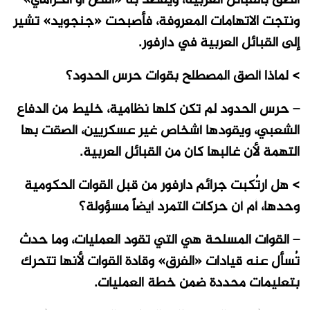
ألصق بالقبائل العربية، ويقصد به «اللص أو الحرامي»
ونتجت الاتهامات المعروفة، فأصبحت «جنجويد» تشير
إلى القبائل العربية في دارفور.
> لماذا ألصق المصطلح بقوات حرس الحدود؟
– حرس الحدود لم تكن كلها نظامية، خليط من الدفاع
الشعبي، ويقودها أشخاص غير عسكريين، ألصقت بها
التهمة لأن غالبها كان من القبائل العربية.
> هل ارتُكبت جرائم دارفور من قبل القوات الحكومية
وحدها، أم أن حركات التمرد أيضاً مسؤولة؟
– القوات المسلحة هي التي تقود العمليات، وما حدث
تُسأل عنه قيادات «الفرق» وقادة القوات لأنها تتحرك
بتعليمات محددة ضمن خطة العمليات.