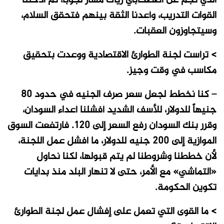
الذي نجم عن اصطحابي رياك مشار لجوبا، ثم أدخلنا
القوات التدريب، وأعدنا الثقة بينهم فتحقق السلام،
وسيتجاوزون العقبات.
> ترأست لجنة الطوارئ الاقتصادية ووعدت بتحقيق
مكاسب في وقت وجيز.
– كنا نخطط لجعل سعر صرف الجنيه في حدود 80
جنيهاً للدولار، للأسف الشديد أفشلنا أعداء السودان،
وقرر بنك السودان رفع السعر إلى 120. فارتفعت السوق
الموازية إلى 200 جنيه للدولار، ما أفشل عمل اللجنة،
لأن خططنا وشروطنا لم يتم قبولها، لكنا نحاول
«التماشي» مع الأمر، حتى لا تنهار البلد منذ بدايات
تكوين الحكومة.
> ما القوى التي تعمل على إفشال عمل لجنة الطوارئ