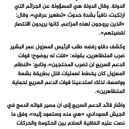
الدولة. وقال الدولة هي المسؤولة عن الجرائم التي
ارتكبت، نافياً بشدة حدوث «تطهير عرقي»، وقال:
«الذين يروجون لهذه المزاعم، كانوا يريدون الانتصار
لقضيتهم».
وكشف دقلو رفضه طلب الرئيس المعزول عمر البشير
ضرب المتظاهرين، بقوله: «قلت له بوضوح؛ قوات
الدعم السريع لن تضرب المحتجين»، وتابع: «النظام
المعزول كان يخطط لعمليات قتل بطريقة بشعة
وواسعة، لذلك استدعينا قوات الدعم السريع لحماية
المتظاهرين».
وأشار قائد الدعم السريع إلى أن مصير قواته الدمج في
الجيش السوداني، «هي منه وستعود إليه»، وفق ما
نصت عليه اتفاقية السلام بين الحكومة والحركات