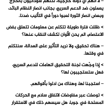
– لا أتهم أي دولة خارجية، لكنهم سودانيون بالخارج
يعملون ضد الدعم السريع، بجانب أنصار النظام البائد،
وبعض أنصار الثورة لعبوا دوراً في التأليب ضدنا.
> ظللت فترة طويلة تتكلم عن معلومات تتعلق بفض
الاعتصام، ألم يحن الأوان لكشف النقاب عنها؟
– هناك تحقيق، ولا نريد التأثير على العدالة، سنتكلم
في وقتها.
> إذا وجّهت لجنة التحقيق اتهامات للدعم السريع،
فهل ستستجيبون لها؟
– استجبنا لها، وهناك من أدلوا بأقوالهم.
> توصلت عبر مفاوضات لاتفاق سلام مع الحركات
المسلحة في جوبا، هل سيسهم ذلك في الاستقرار