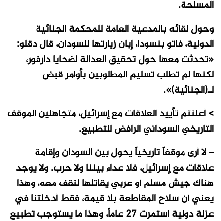
المسلحة.
وحول لقائه بالمدعية العامة للمحكمة الجنائية
الدولية، فاتو بنسودا، إبان زيارتها للسودان، قال دقلو:
«تحدثت معها حول تحقيق العدالة لضحايا دارفور،
لكنها لم تطلب تسليم المطلوبين بأوامر قبض
لـ(الجنائية)».
> أعلنتم تأييد العلاقات مع إسرائيل، متجاهلين الموقف
التاريخي السوداني الرافض للتطبيع.
– لا أرى موقفاً تاريخياً يحول بين السودان وإقامة
علاقات مع إسرائيل، فلا عداء بيننا ولا حرب. ولا يوجد
هناك جيش مسلم أو عربي يقاتلها لنقف معه، وهذا
يعني أن سلاح المقاطعة بلا قيمة، فقط أدخلتنا في
عزلة دولية استمرت 27 عاماً، وهذا ما يستوجب تطبيع