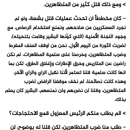
> ومع ذلك قتل كثير من المتظاهرين.
– كان مخططاً أن تحدث عمليات قتل بشعة،
ولو لم
نجرد العسكريين من سلاحهم، ونمنع استخدام الرصاص، مع
وجود اللجنة الأمنية (التي كوّنها البشير وقامت بتنحيته)،
لضربت الثورة من اليوم الأول. نحن من أوقف العنف المفرط
وضرب المتظاهرين، وحرصنا على سلمية المظاهرات. لم نكن
راضين عن المتاريس وحرق الإطارات وإغلاق الطرق، لكن بما
أنها كانت سلمية قلنا تستمر لأننا نقبل الرأي والرأي الآخر،
وهذه كانت نصائحنا، لم نخف موقفنا الرافض لضرب
المتظاهرين، وقلنا لن نضربهم ولن نمنعهم، البشير كان يعلم
بذلك.
> ألم يطلب منكم الرئيس المعزول قمع الاحتجاجات؟
– طلب منا ضرب المتظاهرين، لكن قلنا له بوضوح، لن