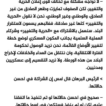
– لا نواجه مشكلة مع تحالف قوى إعلان الحرية
والتغيير، لكن الصفوف تمايزت وظهر الصادق من غير
الصادق، والوطني وغير الوطني، نحن لا نقول «الحرية
والتغيير» كلها غير صادقة، فغالبهم يسعون لاستقرار
البلد. سنعمل بالاشتراك مع «الحرية والتغيير» وشركاء
العملية السلمية بجانب المكون العسكري لوضع خطة
لتغيير الأوضاع القائمة، نحن نريد الوصول لحكومة
الفترة الانتقالية، وأن ننتقل من العداء والخلافات لإخراج
البلاد من هذه الورطة. ولا نريد التقسيم إلى عسكريين
ومدنيين.
> الرئيس البرهان قال أمس إن الشراكة في أحسن
حالاتها.
– صحيح في أحسن حالاتها لو تم تنفيذ ما اتفقنا
عليه، لكن لو لم ينفذ فستكون في أسوأ حالاتها.