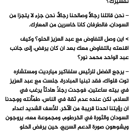
تفسيرك؟
– نحن قاتلنا رجالاً وصالحنا رجالاً، نحن جزء لا يتجزأ من
السودان، فالطرفان كانا خاسرين من المعارك.
> أين وصل التفاوض مع عبد العزيز الحلو؟ وكيف
أقنعته بالتفاوض معك بعد أن كان يرفض، إلى جانب
عبد الواحد محمد نور؟
– يرجع الفضل للرئيس سلفاكير ميارديت ومستشاره
توت قلواك، فقد تبنيا المبادرة، جلست مع عبد العزيز
في بيته ساعتين، فوجدت رجلاً هادئاً يرغب في
السلام، لكن عنده عدم ثقة في الناس، طمّأنته ووجدنا
أن رؤيتنا أحدنا قريبة من الآخر. للأسف الشديد أعداء
السودان والثورة في الخرطوم، ومجموعة معه، يروجون
ويشوهون صورة الدعم السريع، حين يرفض الحلو