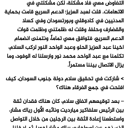
التفاوض معي فلا مشكلة، لكن مشكلتي في
الاتهامات. قلت لعبد العزيز؛ الدعم السريع قامت بحماية
المدنيين في كادوقلي وبورتسودان وفي كسلا
والقضارف وحلفا، وقلت له ظلمتني وظلمت قوات
الدعم السريع، فتوافق معي تماماً، ونتمنى انضمام
أخينا عبد العزيز الحلو وعبد الواحد النور لركب السلام،
تكلمنا مع عبد الواحد محمد نور وأرسلنا له الوفود، وما
يزال الاتصال بيننا مستمراً.
> شاركت في تحقيق سلام دولة جنوب السودان، كيف
أفلحت في جمع الفرقاء هناك؟
– بعد توقيعهم اتفاق سلام، كان هناك فقدان ثقة
بين الرئيس سلفاكير ميارديت ونائبه الأول رياك مشار،
واستطعنا إعادة الثقة بين الرجلين من خلال التواصل