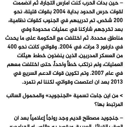
– حين بدأت الحرب كنت أمارس التجارة، ثم انضممت
لقوات حرس الحدود بداية 2004 بقوات قليلة، نحو
200 شخص، تم تدريبهم في الجنوب كقوات نظامية،
بعد تخرجهم شاركنا في عمليات محدودة وفي
مناطق محددة. ثم اختلفت مع الحكومة على ما يحدث
في دارفور 3 مرات، في 2004. وقواتي كانت نحو 400
من العسكر المدربين، الذين ينفذون خطط هيئات
العمليات، ولم نرتكب خطأ واحداً، حتى اختلفت معهم
في عام 2007. وتم تكوين قوات الدعم السريع في
2013 بعد أن اعتصمت وقواتي، لكننا لم نتمرد.
> من أين جاءت تسمية «الجنجويد» والمحمول السالب
المرتبط بها؟
– جنجويد مصطلح قديم وجد رواجاً إعلامياً بعد أن