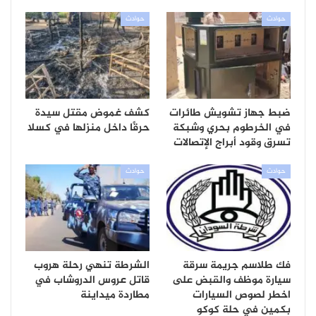
حوادث
حوادث
ضبط جهاز تشويش طائرات
كشف غموض مقتل سيدة
في الخرطوم بحري وشبكة
حرقًا داخل منزلها في كسلا
تسرق وقود أبراج الإتصالات
حوادث
حوادث
فك طلاسم جريمة سرقة
الشرطة تنهي رحلة هروب
سيارة موظف والقبض على
قاتل عروس الدروشاب في
اخطر لصوص السيارات
مطاردة ميداينة
بكمين في حلة كوكو