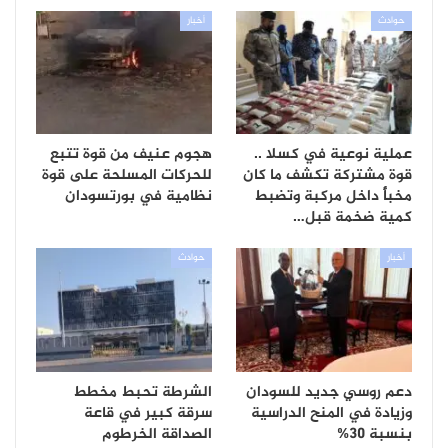
حوادث
أخبار
عملية نوعية في كسلا ..
هجوم عنيف من قوة تتبع
قوة مشتركة تكشف ما كان
للحركات المسلحة على قوة
مخبأً داخل مركبة وتضبط
نظامية في بورتسودان
كمية ضخمة قبل…
أخبار
حوادث
دعم روسي جديد للسودان
الشرطة تحبط مخطط
وزيادة في المنح الدراسية
سرقة كبير في قاعة
بنسبة 30%
الصداقة الخرطوم