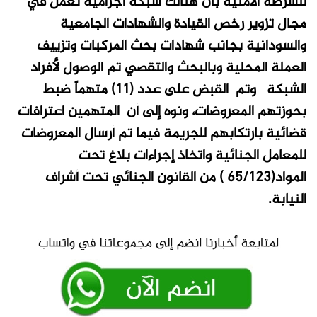
للشرطة الامنية بأن هنالك شبكة اجرامية تعمل في
مجال تزوير رخص القيادة والشهادات الجامعية
والسودانية بجانب شهادات بحث المركبات وتزييف
العملة المحلية وبالبحث والتقصي تم الوصول لأفراد
الشبكة وتم القبض على عدد (11) متهماً ضبط
بحوزتهم المعروضات، ونوه إلى أن المتهمين اعترافات
قضائية بارتكابهم للجريمة فيما تم أرسال المعروضات
للمعامل الجنائية واتخاذ إجراءات بلاغ تحت
المواد(65/123 ) من القانون الجنائي تحت أشراف
النيابة.