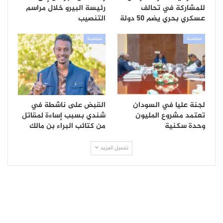
للمشاركة في تحالف
رئيسة البيرو خلال مراسم
عسكري بحري يضم 50 دولة
التنصيب
سياسية
سياسية
لجنة عليا في السودان
القبض على ناشطة في
تعتمد مشروع المليون
شندي بسبب إساءة لمقاتل
وحدة سكنية
من كتائب البراء بن مالك
تحميل المزيد