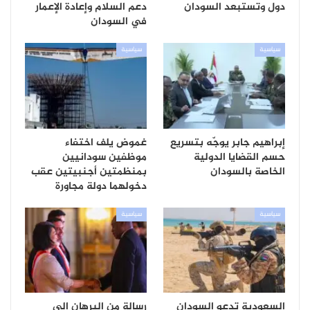
دول وتستبعد السودان
دعم السلام وإعادة الإعمار
في السودان
سياسية
سياسية
إبراهيم جابر يوجّه بتسريع
غموض يلف اختفاء
حسم القضايا الدولية
موظفين سودانيين
الخاصة بالسودان
بمنظمتين أجنبيتين عقب
دخولهما دولة مجاورة
سياسية
سياسية
السعودية تدعو السودان
رسالة من البرهان إلى