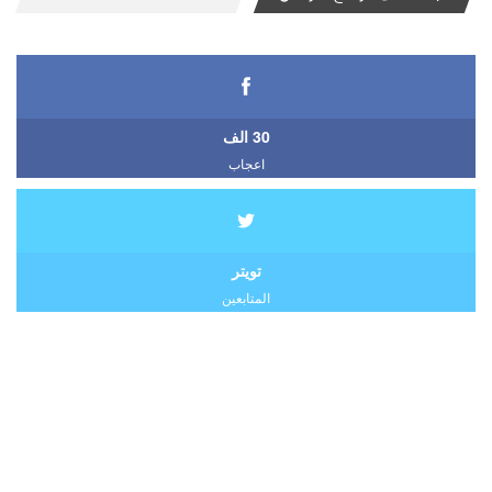
30 الف
اعجاب
تويتر
المتابعين