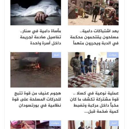
بعد اشتباكات دامية..
مأساة دامية في سنار..
مسلحون يقتحمون محكمة
تفاصيل صادمة لجريمة
في الدبة ويحررون متهماً
داخل أسرة واحدة
حوادث
أخبار
عملية نوعية في كسلا ..
هجوم عنيف من قوة تتبع
قوة مشتركة تكشف ما كان
للحركات المسلحة على قوة
مخبأً داخل مركبة وتضبط
نظامية في بورتسودان
كمية ضخمة قبل…
أخبار
حوادث