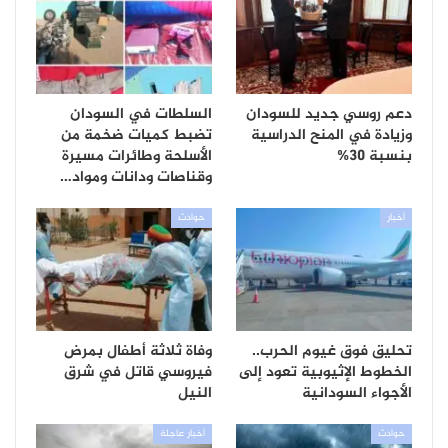
دعم روسي جديد للسودان
السلطات في السودان
وزيادة في المنح الدراسية
تضبط كميات ضخمة من
بنسبة 30%
الأسلحة وطائرات مسيرة
وقناصات ودانات ومواد…
أخبار
حوادث
تحليق فوق غيوم الحرب..
وفاة ثلاثة أطفال بمرض
الخطوط الإثيوبية تعود إلى
فيروسي قاتل في شرق
الأجواء السودانية
النيل
حوادث
أخبار عاجلة