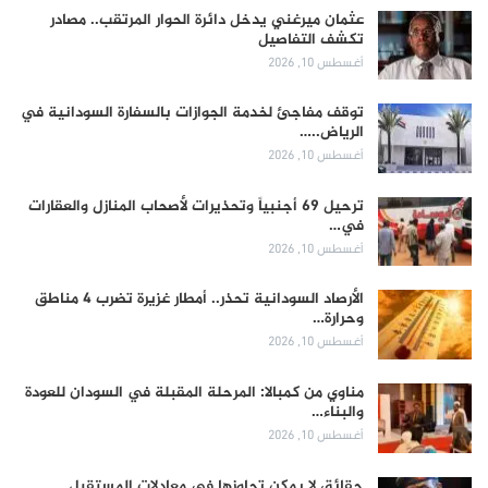
عثمان ميرغني يدخل دائرة الحوار المرتقب.. مصادر
تكشف التفاصيل
أغسطس 10, 2026
توقف مفاجئ لخدمة الجوازات بالسفارة السودانية في
الرياض..…
أغسطس 10, 2026
ترحيل 69 أجنبياً وتحذيرات لأصحاب المنازل والعقارات
في…
أغسطس 10, 2026
الأرصاد السودانية تحذر.. أمطار غزيرة تضرب 4 مناطق
وحرارة…
أغسطس 10, 2026
مناوي من كمبالا: المرحلة المقبلة في السودان للعودة
والبناء…
أغسطس 10, 2026
حقائق لا يمكن تجاوزها في معادلات المستقبل