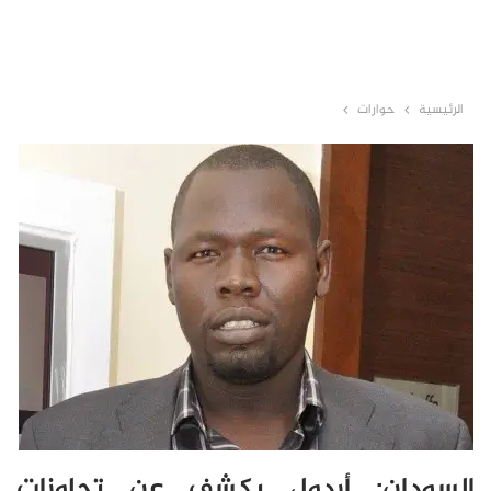
الرئيسية
حوارات
السودان: أردول يكشف عن تجاوزات