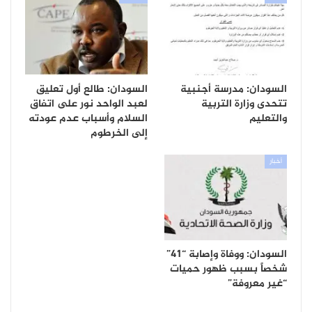
السودان: مدرسة أجنبية
السودان: طالع أول تعليق
تتحدى وزارة التربية
لعبد الواحد نور على اتفاق
والتعليم
السلام وأسباب عدم عودته
إلى الخرطوم
أخبار
السودان: ووفاة وإصابة “41”
شخصاً بسبب ظهور حميات
“غير معروفة”