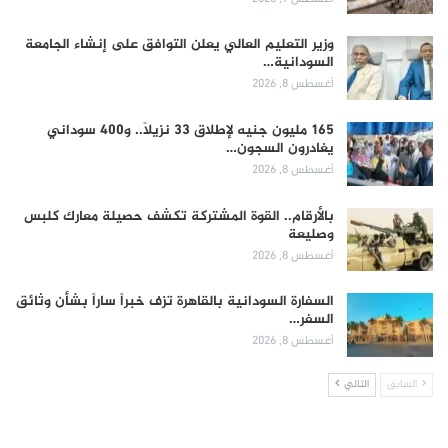
وزير التعليم العالي يعلن التوافق على إنشاء الجامعة
السودانية…
أغسطس 8, 2026
165 مليون جنيه لإطلاق 33 نزيلاً.. و400 سوداني
يغادرون السجون…
أغسطس 8, 2026
بالأرقام.. القوة المشتركة تكشف حصيلة معارك كلبس
وصليعة
أغسطس 8, 2026
السفارة السودانية بالقاهرة تزف خبراً ساراً بشأن وثائق
السفر…
أغسطس 8, 2026
السابق
التالي