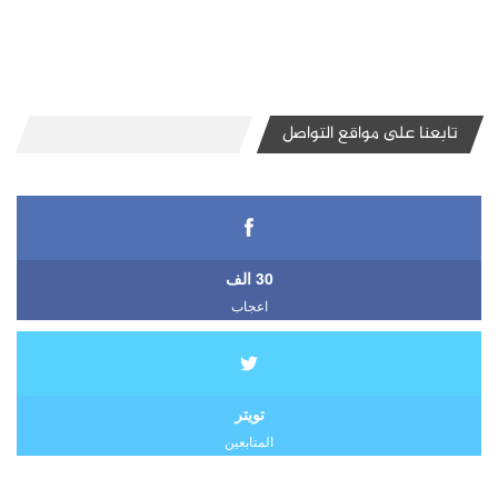
تابعنا على مواقع التواصل
30 الف
اعجاب
تويتر
المتابعين