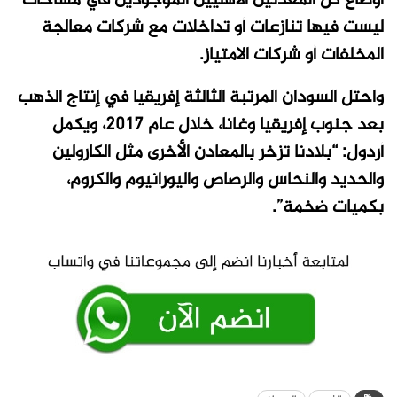
أوضاع كل المعدنين الأهليين الموجودين في مساحات
ليست فيها تنازعات أو تداخلات مع شركات معالجة
المخلفات أو شركات الامتياز.
واحتل السودان المرتبة الثالثة إفريقيا في إنتاج الذهب
بعد جنوب إفريقيا وغانا، خلال عام 2017، ويكمل
أردول: “بلادنا تزخر بالمعادن الأخرى مثل الكارولين
والحديد والنحاس والرصاص واليورانيوم والكروم،
بكميات ضخمة”.