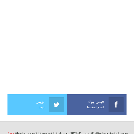
فيس بوك
تويتر
انضم لصفحتنا
تابعنا
جميع الحقوق محفوظة تاق برس © 2026 . -
سياسة الخصوصية
| تصميم بواسطة
ميرغ
.