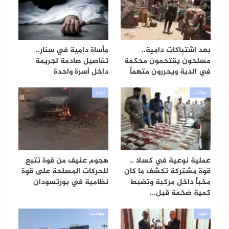
بعد اشتباكات دامية..
مأساة دامية في سنار..
مسلحون يقتحمون محكمة
تفاصيل صادمة لجريمة
في الدبة ويحررون متهماً
داخل أسرة واحدة
حوادث
أخبار
عملية نوعية في كسلا ..
هجوم عنيف من قوة تتبع
قوة مشتركة تكشف ما كان
للحركات المسلحة على قوة
مخبأً داخل مركبة وتضبط
نظامية في بورتسودان
كمية ضخمة قبل…
أخبار
حوادث