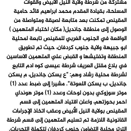
مشتركة من شرطة ولاية النيل الأبيض والقوات
المسلحة، بقيادة المقدم محمد ابراهيم قائد حامية
المقينص تمكنت بعد متابعة لصيقة ومتواصلة من
الوصول إلى منطقة جانديل( مكان اختباء المتهمين )
الواقعة في الجنوب الغربي للمقينص تابعة لمحلية
ابو جبيهة ولاية جنوب كردفان، حيث تم تطويق
المنطقة وتفتيشها و القبض علي المتهمين الاساسين
في بلاغ مقتل العريف شرطة عيسى كوه ادم التابع
لشرطة محلية رشاد وهم: “ع يسكن جانديل، م يسكن
جانديل، ب يسكن اللعوتة“. مشيرا إلى ضبط عدد (1)
موتر سوزوكي بدون لوحات وعدد (1) موتر هونداي
احمر بحوزتهم، وأعلن اقتياد المتهمين إلى قسم
المقينص بولاية النيل الأبيض وعقب اتخاذ الإجراءات
القانونية اللازمة تم تسليم المتهمين إلى قسم شرطة
الترتر محلية التضامن جنوب كردفان لتكملة التحريات.