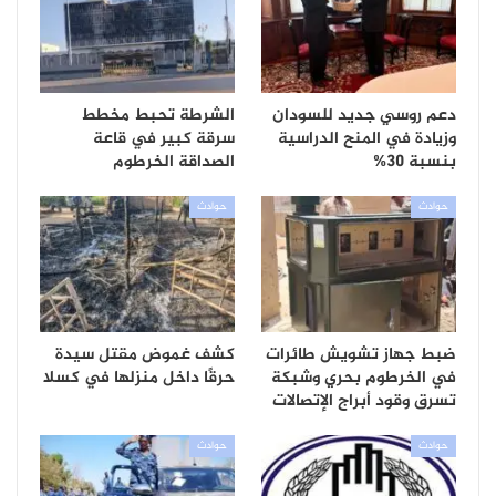
دعم روسي جديد للسودان
الشرطة تحبط مخطط
وزيادة في المنح الدراسية
سرقة كبير في قاعة
بنسبة 30%
الصداقة الخرطوم
حوادث
حوادث
ضبط جهاز تشويش طائرات
كشف غموض مقتل سيدة
في الخرطوم بحري وشبكة
حرقًا داخل منزلها في كسلا
تسرق وقود أبراج الإتصالات
حوادث
حوادث