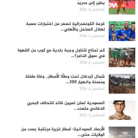
يطير إلى مدريد
أغسطس 6, 2026
قرعة الكونفدرالية تسفر عن اختبارات صعبة
لهلال الساحل والأهلي…
أغسطس 6, 2026
كم تحتاج لتناول وجبة بلدية مع كوب من القهوة
في سوق الدامر؟…
أغسطس 6, 2026
شمال كردفان تحت وطأة الأمطار.. وفاة طفلة
ومُسنة وانهيار 300…
أغسطس 6, 2026
السعودية تعلن تعيين قائد للتحالف البحري
الدفاعي متعدد…
أغسطس 6, 2026
الأرصاد السودانية: أمطار غزيرة مرتقبة بعدد من
الولايات حتى…