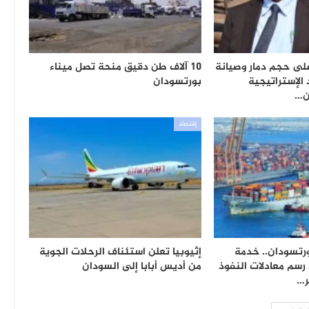
على حجم دمار وصيانة
10 آلاف طن دقيق منحة تصل ميناء
الإستراتيجية
بورتسودان
ن…
إقتصاد
ورتسودان.. خدمة
إثيوبيا تعلن استئناف الرحلات الجوية
سم معادلات النفوذ
من أديس أبابا إلى السودان
ر…