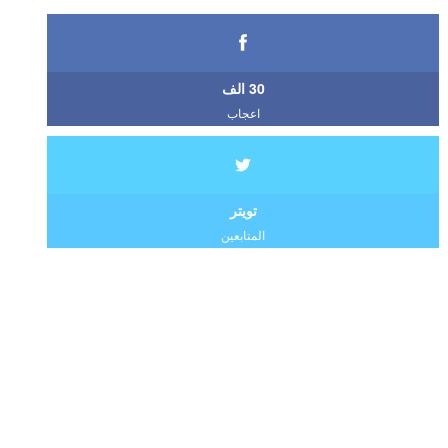
30 الف
اعجاب
تويتر
المتابعين