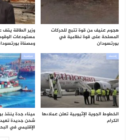
هجوم عنيف من قوة تتبع للحركات
وزير الطاقة يقف 
المسلحة على قوة نظامية في
مستودعات الوقود 
بورتسودان
ومصفاة بورتسودا
إقتصاد
سياسية
الخطوط الجوية الإثيوبية تعلن عملاءها
ميناء جدة ينقذ ب
الكرام
شحن جديدة تعيد ر
الإقليمي في البح