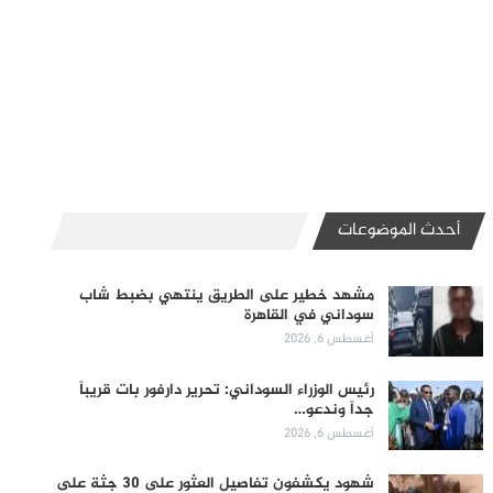
أحدث الموضوعات
مشهد خطير على الطريق ينتهي بضبط شاب
سوداني في القاهرة
أغسطس 6, 2026
رئيس الوزراء السوداني: تحرير دارفور بات قريباً
جداً وندعو…
أغسطس 6, 2026
شهود يكشفون تفاصيل العثور على 30 جثة على