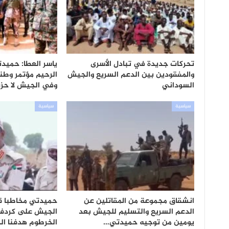
تحركات جديدة في تبادل الأسرى
ياسر العطا: حميد
والمفقودين بين الدعم السريع والجيش
الرحيم مؤتمر وطن
السوداني
وفي الجيش لا حزب
سياسية
سياسية
انشقاق مجموعة من المقاتلين عن
حميدتي مخاطبا ق
الدعم السريع والتسليم للجيش بعد
الجيش على كردفان
يومين من توجيه حميدتي…
الخرطوم هدفنا ال