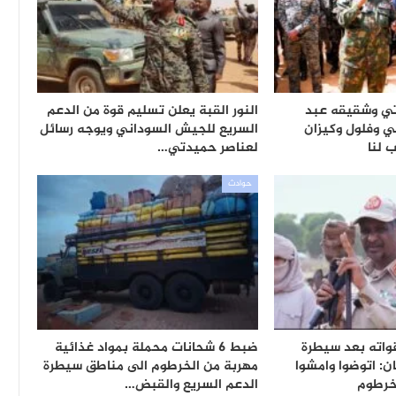
تي وشقيقه عبد
النور القبة يعلن تسليم قوة من الدعم
ي وفلول وكيزان
السريع للجيش السوداني ويوجه رسائل
 لنا
لعناصر حميدتي…
حوادث
واته بعد سيطرة
ضبط 6 شحانات محملة بمواد غذائية
: اتوضوا وامشوا
مهربة من الخرطوم الى مناطق سيطرة
خرطوم
الدعم السريع والقبض…