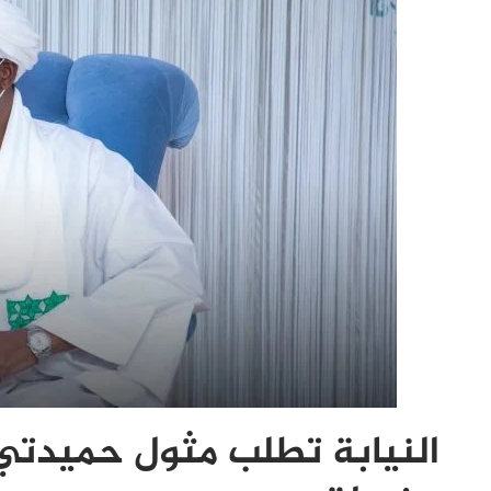
النيابة تطلب مثول حميدتي