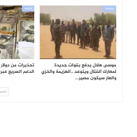
سياسية
إقتصاد
موسى هلال يدفع بقوات جديدة
تحذيرات من دولار
لمعارك القتال ويتوعد ..الهزيمة والخزي
الدعم السريع عبر 
والعار سيكون مصير…
تحميل