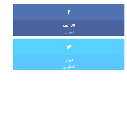
30 الف
اعجاب
تويتر
المتابعين