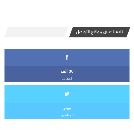
تابعنا على مواقع التواصل
30 الف
اعجاب
تويتر
المتابعين