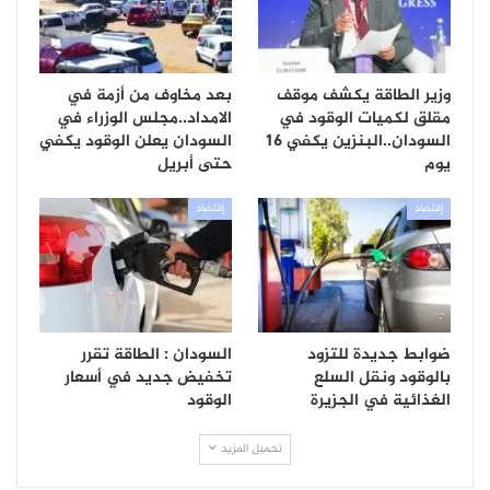
وزير الطاقة يكشف موقف
بعد مخاوف من أزمة في
مقلق لكميات الوقود في
الامداد..مجلس الوزراء في
السودان..البنزين يكفي 16
السودان يعلن الوقود يكفي
يوم
حتى أبريل
إقتصاد
إقتصاد
ضوابط جديدة للتزود
السودان : الطاقة تقرر
بالوقود ونقل السلع
تخفيض جديد في أسعار
الغذائية في الجزيرة
الوقود
تحميل المزيد