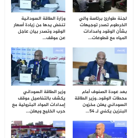
لجنة طوارئ برئاسة والي
وزارة الطاقة السودانية
الخرطوم تصدر توجيهات
تنفض يدها من زيادة أسعار
بشأن الوقود وامدادات
الوقود وتصدر بيان عاجل
المياه مع قطوعات…
عن موقف…
إقتصاد
إقتصاد
بعد عودة الصفوف أمام
وزير الطاقة السوداني
محطات الوقود..وزير الطاقة
يكشف بالتفاصيل موقف
السوداني يعلن مخزون
إمدادات المواد البترولية مع
البنزين يكفي لـ 54…
حرب الخليج ويعلن…
إقتصاد
إقتصاد