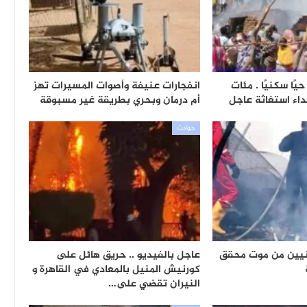
ًا سكنيًا . مئات
انفجارات عنيفة وأصوات المسيرات تهز
نداء استغاثة عاجل
أم درمان وبحري بطريقة غير مسبوقة
حوادث
انيين من موت محقق
عاجل بالفيديو .. حريق هائل على
كورنيش المنيل بالمعادي في القاهرة و
النيران تقضي على…