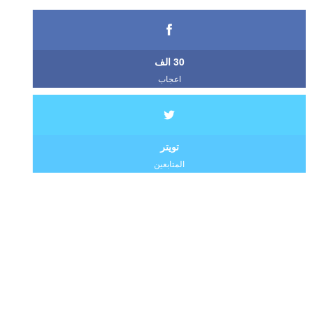
30 الف
اعجاب
تويتر
المتابعين