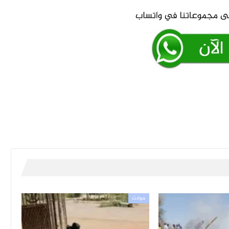
حوادث