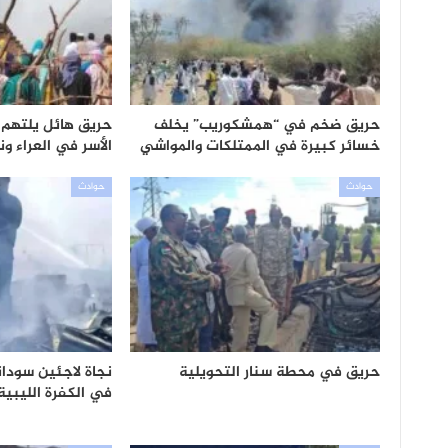
حريق ضخم في “همشكوريب” يخلف
حريق هائل يلتهم حي
خسائر كبيرة في الممتلكات والمواشي
الأسر في العراء و
حوادث
حوادث
حريق في محطة سنار التحويلية
نجاة لاجئين سود
في الكفرة الليبية