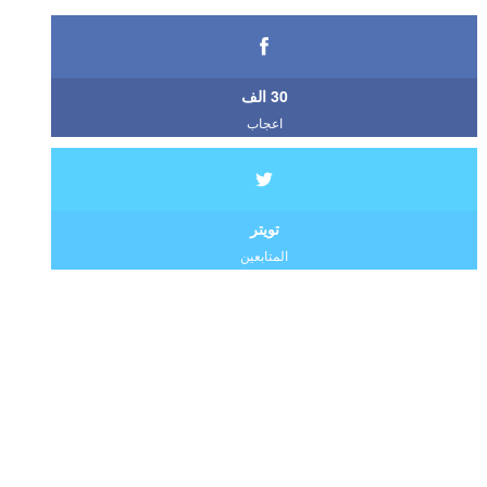
30 الف
اعجاب
تويتر
المتابعين