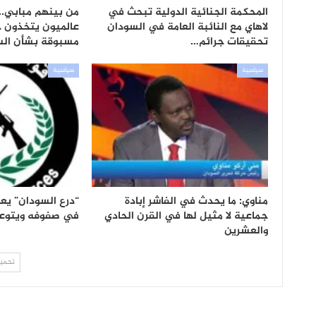
المحكمة الجنائية الدولية تبحث في
من بينهم مبابي..
لاهاي مع النائبة العامة في السودان
عالميون يتخذون 
تحقيقات جرائم…
مسبوقة بشأن ال
سياسية
سياسية
مناوي: ما يحدث في الفاشر إبادة
“درع السودان” يعل
جماعية لا مثيل لها في القرن الحادي
في صفوفه ويتوعد 
والعشرين
تحميل