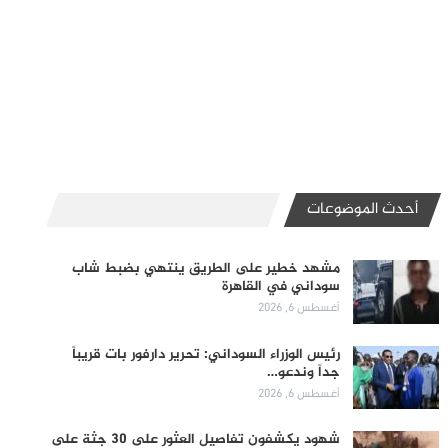
أحدث الموضوعات
مشهد خطير على الطريق ينتهي بضبط شاب
سوداني في القاهرة
أغسطس 6, 2026
رئيس الوزراء السوداني: تحرير دارفور بات قريباً
جداً وندعو…
أغسطس 6, 2026
شهود يكشفون تفاصيل العثور على 30 جثة على