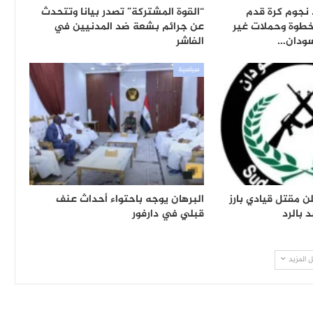
 نجوم كرة قدم
“القوة المشتركة” تصدر بيانا وتتحدث
خطوة وحملات غير
عن جرائم بشعة ضد المدنيين في
سودان…
الفاشر
سياسية
ن مقتل قيادي بارز
البرهان يوجه باحتواء أحداث عنف
بالرد
قبلي في دارفور
 المزيد