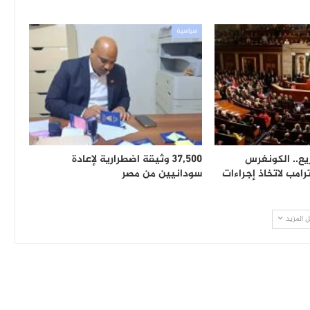
سياسية
ع.. الكونغرس
37,500 وثيقة اضطرارية لإعادة
امب لاتخاذ إجراءات
سودانيين من مصر
 المزيد