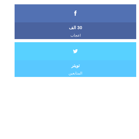
30 الف
اعجاب
تويتر
المتابعين