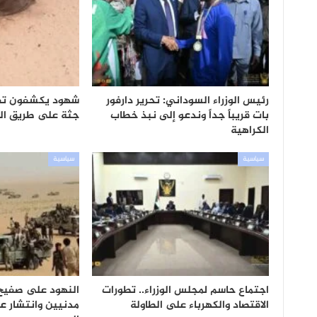
رئيس الوزراء السوداني: تحرير دارفور
بات قريباً جداً وندعو إلى نبذ خطاب
جثة على طريق الن
الكراهية
سياسية
سياسية
اجتماع حاسم لمجلس الوزراء.. تطورات
النهود على صفيح
الاقتصاد والكهرباء على الطاولة
مدنيين وانتشار ع