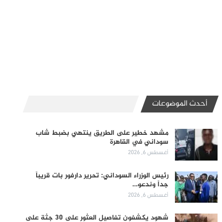
أحدث الموضوعات
مشهد خطير على الطريق ينتهي بضبط شاب
سوداني في القاهرة
أغسطس 6, 2026
رئيس الوزراء السوداني: تحرير دارفور بات قريباً
جداً وندعو…
أغسطس 6, 2026
شهود يكشفون تفاصيل العثور على 30 جثة على