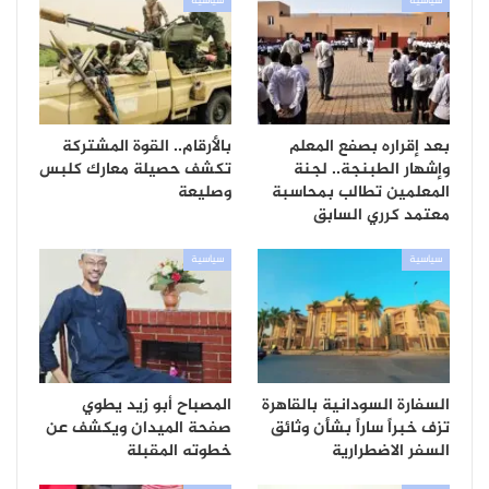
سياسية
سياسية
بعد إقراره بصفع المعلم
بالأرقام.. القوة المشتركة
وإشهار الطبنجة.. لجنة
تكشف حصيلة معارك كلبس
المعلمين تطالب بمحاسبة
وصليعة
معتمد كرري السابق
سياسية
سياسية
السفارة السودانية بالقاهرة
المصباح أبو زيد يطوي
تزف خبراً ساراً بشأن وثائق
صفحة الميدان ويكشف عن
السفر الاضطرارية
خطوته المقبلة