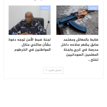
سياسية
سياسية
ضابط بالمعاش ومعتمد
لجنة ضبط الأمن توجه دعوة
سابق يشهر سلاحه داخل
بشأن ساكني منازل
مدرسة في كرري ولجنة
المواطنين في الخرطوم
المعلمين السودانيين
تفتح…
تحميل المزيد