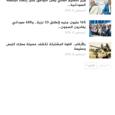
وزير التعليم العالي يعلن التوافق على إنشاء الجامعة
السودانية…
أغسطس 8, 2026
165 مليون جنيه لإطلاق 33 نزيلاً.. و400 سوداني
يغادرون السجون…
أغسطس 8, 2026
بالأرقام.. القوة المشتركة تكشف حصيلة معارك كلبس
وصليعة
أغسطس 8, 2026
السابق
التالي