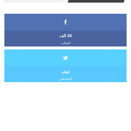
30 الف
اعجاب
تويتر
المتابعين