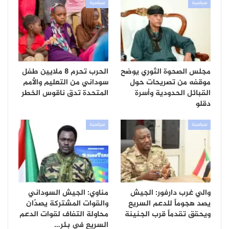
سياسية
سياسية
مجلس الصحوة الثوري يوضح
الحرب تحرم 8 ملايين طفل
موقفه من تصريحات حول
سوداني من التعليم والأمم
القبائل الحدودية وأسرة
المتحدة تدق ناقوس الخطر
دقلو
سياسية
سياسية
والي غرب دارفور: الجيش
مناوي: الجيش السوداني
يصد هجوماً للدعم السريع
والقوات المشتركة يصدّان
ويحقق تقدماً قرب الجنينة
محاولة التفاف لقوات الدعم
السريع في بئر…