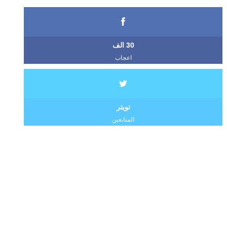
30 الف
اعجاب
تويتر
المتابعين