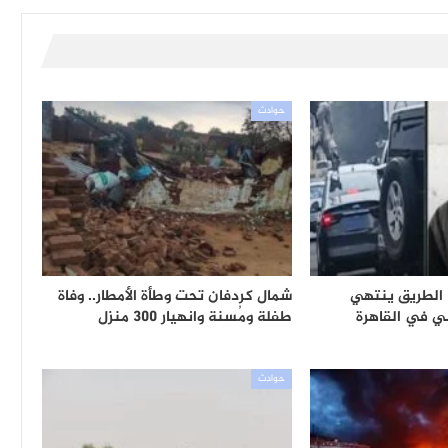
حوادث
الطريق ينتهي
شمال كردفان تحت وطأة الأمطار.. وفاة
 في القاهرة
طفلة ومُسنة وانهيار 300 منزل
حوادث