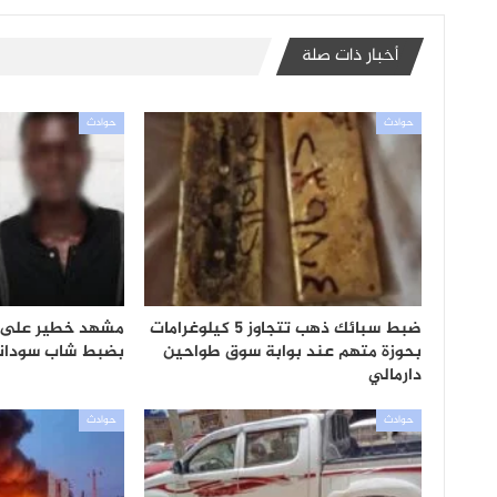
أخبار ذات صلة
حوادث
حوادث
ضبط سبائك ذهب تتجاوز 5 كيلوغرامات
مشهد خطير على 
بحوزة متهم عند بوابة سوق طواحين
بضبط شاب سوداني
دارمالي
حوادث
حوادث