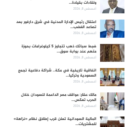
ولقاءات بقيادة…
أغسطس 8, 2026
اعتقال رئيس الإدارة المدنية في شرق دارفور بعد
تصاعد الغضب…
أغسطس 8, 2026
ضبط سبائك ذهب تتجاوز 5 كيلوغرامات بحوزة
متهم عند بوابة سوق…
أغسطس 8, 2026
اتفاقية تاريخية في مكة.. شراكة دفاعية تجمع
السعودية وتركيا…
أغسطس 8, 2026
مالك عقار: مواقف مصر الداعمة للسودان خلال
الحرب تعكس…
أغسطس 8, 2026
المالية السودانية تعلن قرب إطلاق نظام «نزاهة»
للمشتريات…