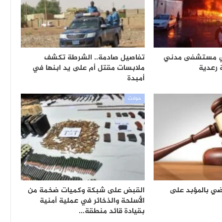
ي مستشفى مدني
تفاصيل صادمة.. الشرطة تكشف
رعدية
ملابسات مقتل أم على يد ابنها في
أمبدة
حوادث
ي بالمؤبد على
القبض على شبكة وكميات ضخمة من
الأسلحة والذخائر في عملية أمنية
بقيادة قائد منطقة…