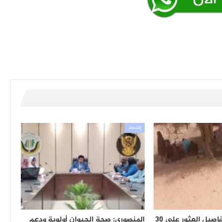
إقتصاد
شهود يكشفون تفاصيل العثور على 30
المنصوري: صحة الحيوان أولوية ودعم