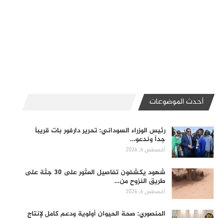
أحدث الموضوعات
رئيس الوزراء السوداني: تحرير دارفور بات قريباً
جداً وندعو…
أغسطس 6, 2026
شهود يكشفون تفاصيل العثور على 30 جثة على
طريق النزوح من…
أغسطس 6, 2026
المنصوري: صحة الحيوان أولوية ودعم كامل لإنتاج