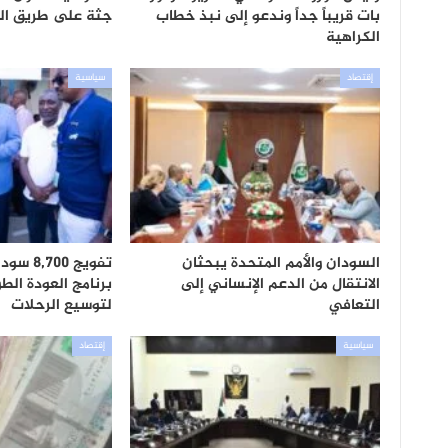
بات قريباً جداً وندعو إلى نبذ خطاب
جثة على طريق الن
الكراهية
إقتصاد
سياسية
السودان والأمم المتحدة يبحثان
تفويج 0
الانتقال من الدعم الإنساني إلى
برنامج العودة الطو
التعافي
لتوسيع الرحلات
سياسية
إقتصاد