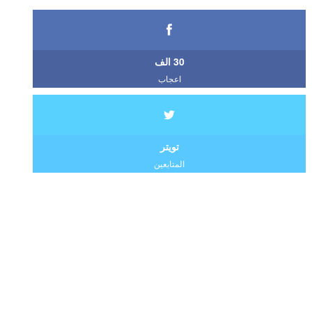
30 الف
اعجاب
تويتر
المتابعين