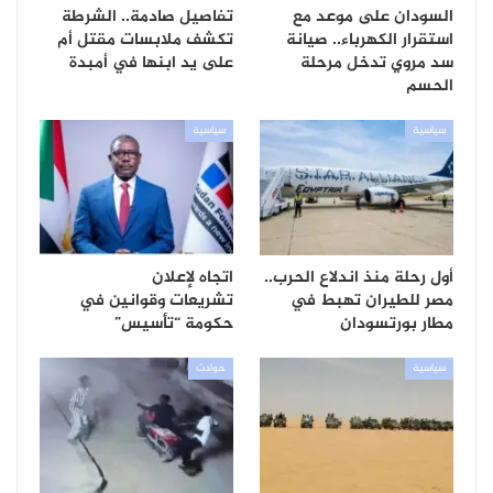
السودان على موعد مع
تفاصيل صادمة.. الشرطة
استقرار الكهرباء.. صيانة
تكشف ملابسات مقتل أم
سد مروي تدخل مرحلة
على يد ابنها في أمبدة
الحسم
سياسية
سياسية
أول رحلة منذ اندلاع الحرب..
اتجاه لإعلان
مصر للطيران تهبط في
تشريعات وقوانين في
مطار بورتسودان
حكومة “تأسيس”
سياسية
حوادث