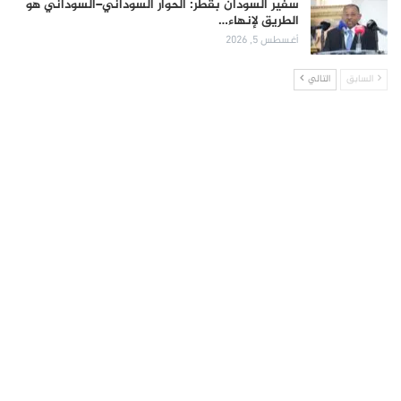
سفير السودان بقطر: الحوار السوداني–السوداني هو
الطريق لإنهاء…
أغسطس 5, 2026
السابق
التالي