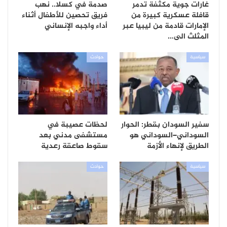
غارات جوية مكثفة تدمر
صدمة في كسلا.. نهب
قافلة عسكرية كبيرة من
فريق تحصين للأطفال أثناء
الإمارات قادمة من ليبيا عبر
أداء واجبه الإنساني
المثلث الى…
سياسية
حوادث
سفير السودان بقطر: الحوار
لحظات عصيبة في
السوداني–السوداني هو
مستشفى مدني بعد
الطريق لإنهاء الأزمة
سقوط صاعقة رعدية
سياسية
حوادث