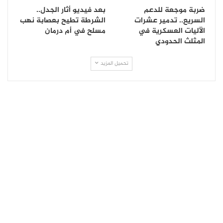
ضربة موجعة للدعم
بعد فيديو أثار الجدل..
السريع.. تدمير عشرات
الشرطة تطيح بعصابة نهب
الآليات العسكرية في
مسلح في أم درمان
المثلث الحدودي
تحميل المزيد