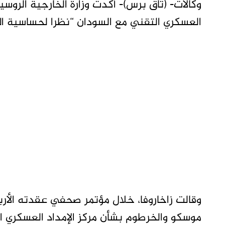
وكالات- (تاق برس)- أكدت وزارة الخارجية الروسية
العسكري التقني مع السودان “نظرا لحساسية ال
وقالت زاخاروفا، خلال مؤتمر صحفي عقدته الأرب
موسكو والخرطوم بشأن مركز الإمداد العسكري ا