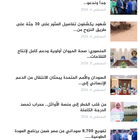
جداً وندعو…
أغسطس 6, 2026
شهود يكشفون تفاصيل العثور على 30 جثة على
طريق النزوح من…
أغسطس 6, 2026
المنصوري: صحة الحيوان أولوية ودعم كامل لإنتاج
اللقاحات…
أغسطس 6, 2026
السودان والأمم المتحدة يبحثان الانتقال من الدعم
الإنساني إلى…
أغسطس 6, 2026
من قلب الخطر إلى منصة الأوائل.. محراب تحصد
الدرجة الكاملة
أغسطس 6, 2026
تفويج 8,700 سوداني من مصر ضمن برنامج العودة
الطوعية..…