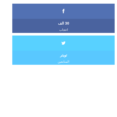
30 الف
اعجاب
تويتر
المتابعين