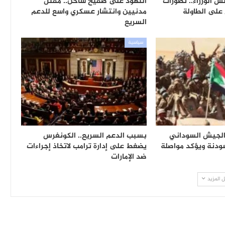
 الوزراء.. تطورات
النهود على صفيح ساخن.. مقتل
 على الطاولة
مدنيين وانتشار عسكري واسع للدعم
السريع
سياسية
الجيش السوداني
بسبب الدعم السريع.. الكونغرس
ودنة ويؤكد مواصلة
يضغط على إدارة ترامب لاتخاذ إجراءات
ضد الإمارات
 المزيد