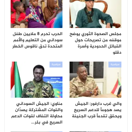
مجلس الصحوة الثوري يوضح
الحرب تحرم 8 ملايين طفل
موقفه من تصريحات حول
سوداني من التعليم والأمم
القبائل الحدودية وأسرة
المتحدة تدق ناقوس الخطر
دقلو
سياسية
سياسية
والي غرب دارفور: الجيش
مناوي: الجيش السوداني
يصد هجوماً للدعم السريع
والقوات المشتركة يصدّان
ويحقق تقدماً قرب الجنينة
محاولة التفاف لقوات الدعم
السريع في بئر…