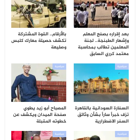
بعد إقراره بصفع المعلم
بالأرقام.. القوة المشتركة
وإشهار الطبنجة.. لجنة
تكشف حصيلة معارك كلبس
المعلمين تطالب بمحاسبة
وصليعة
معتمد كرري السابق
سياسية
سياسية
السفارة السودانية بالقاهرة
المصباح أبو زيد يطوي
تزف خبراً ساراً بشأن وثائق
صفحة الميدان ويكشف عن
السفر الاضطرارية
خطوته المقبلة
سياسية
سياسية