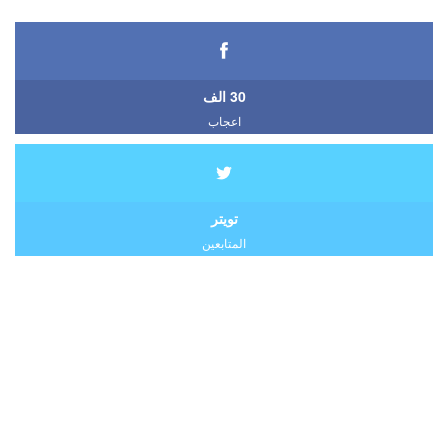
30 الف
اعجاب
تويتر
المتابعين