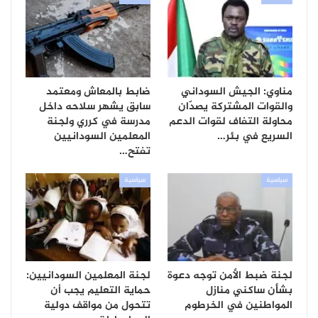
مناوي: الجيش السوداني
ضابط بالمعاش ومعتمد
والقوات المشتركة يصدّان
سابق يشهر سلاحه داخل
محاولة التفاف لقوات الدعم
مدرسة في كرري ولجنة
السريع في بئر…
المعلمين السودانيين
تفتح…
سياسية
سياسية
لجنة ضبط الأمن توجه دعوة
لجنة المعلمين السودانيين:
بشأن ساكني منازل
حماية التعليم يجب أن
المواطنين في الخرطوم
تتحول من مواقف دولية