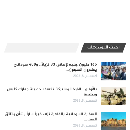
أحدث الموضوعات
165 مليون جنيه لإطلاق 33 نزيلاً.. و400 سوداني
يغادرون السجون…
أغسطس 8, 2026
بالأرقام.. القوة المشتركة تكشف حصيلة معارك كلبس
وصليعة
أغسطس 8, 2026
السفارة السودانية بالقاهرة تزف خبراً ساراً بشأن وثائق
السفر…
أغسطس 8, 2026