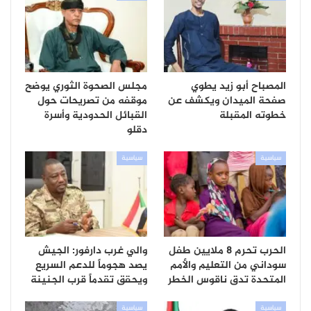
المصباح أبو زيد يطوي
مجلس الصحوة الثوري يوضح
صفحة الميدان ويكشف عن
موقفه من تصريحات حول
خطوته المقبلة
القبائل الحدودية وأسرة
دقلو
سياسية
سياسية
الحرب تحرم 8 ملايين طفل
والي غرب دارفور: الجيش
سوداني من التعليم والأمم
يصد هجوماً للدعم السريع
المتحدة تدق ناقوس الخطر
ويحقق تقدماً قرب الجنينة
سياسية
سياسية