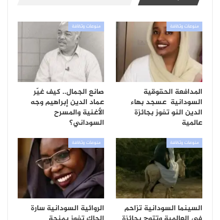
منوعات وثقافة
منوعات وثقافة
المدافعة الحقوقية
صانع الجمال.. كيف غيّر
السودانية عسجد بهاء
عماد الدين إبراهيم وجه
الدين النو تفوز بجائزة
الأغنية والمسرح
عالمية
السوداني؟
منوعات وثقافة
منوعات وثقافة
السينما السودانية تزاحم
الروائية السودانية سارة
في العالمية وتتوج بجائزة
الجاك تفوز بمنحة