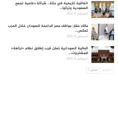
اتفاقية تاريخية في مكة.. شراكة دفاعية تجمع
السعودية وتركيا…
أغسطس 8, 2026
مالك عقار: مواقف مصر الداعمة للسودان خلال الحرب
تعكس…
أغسطس 8, 2026
المالية السودانية تعلن قرب إطلاق نظام «نزاهة»
للمشتريات…
أغسطس 8, 2026
السابق
التالي