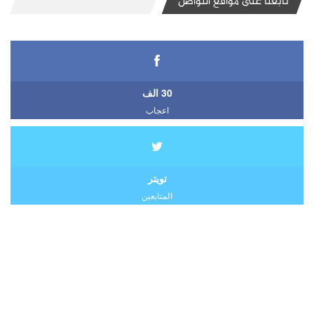
تابعنا على مواقع التواصل
30 الف
اعجاب
تويتر
المتابعين