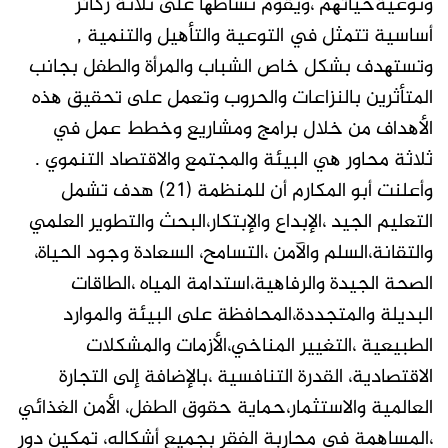
ونوعیةحیاتھم ،ویقوم نشاطھا على ثلاثة ركائز
أساسیة تتمثل في التوعیة والتأھیل والتنمیة ,
وتستھدف بشكل خاص الشباب والمرأة والطفل بجانب
المتأثرین بالنزاعات والحروب وتعمل على تحقیق ھذه
الأھداف من خلال برامج ومشاریع وخطط عمل في
ثلاثة محاور ھي البیئة والمجتمع والاقتصاد التنموي .
وأعلنت أبو المكارم أن للمنظمة (21) هدف تشمل
التعلیم الجید ،الإبداع والإبتكار،البحث والتطویر العلمي
والتقانة،السلم والآمن ،التسامح، السعادة وجود الحیاة،
الصحة الجیدة والرفاھیة،استدامة المیاه ،الطاقات
البدیلة والمتجددة،المحافظة على البیئة والموارد
الطبیعیة ،التغییر المناخي،الأزمات والمشكلات
الاقتصادیة، القدرة التنافسیة ،بالإضافة إلى التجارة
العالمیة والاستثمار،حمایة حقوق الطفل، الأمن الغذائي
،المساھمة في محاربة الفقر بجمیع أشكاله، تمكین دور