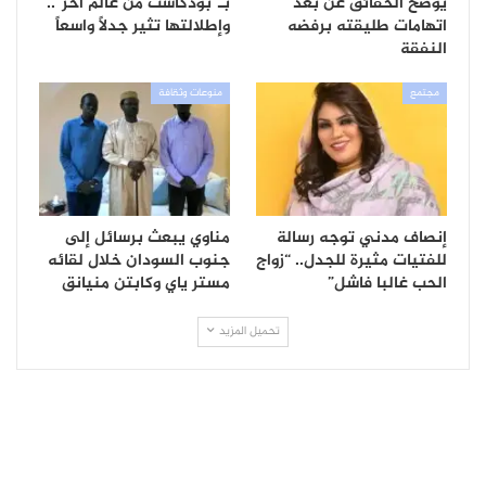
يوضح الحقائق عن بعد
بـ”بودكاست من عالم آخر”..
اتهامات طليقته برفضه
وإطلالتها تثير جدلاً واسعاً
النفقة
مجتمع
منوعات وثقافة
إنصاف مدني توجه رسالة
مناوي يبعث برسائل إلى
للفتيات مثيرة للجدل.. “زواج
جنوب السودان خلال لقائه
الحب غالبا فاشل”
مستر ياي وكابتن منيانق
تحميل المزيد