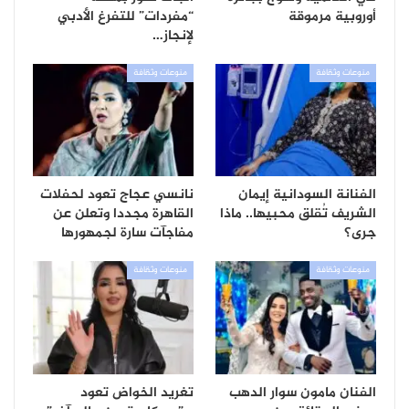
أوروبية مرموقة
“مفردات” للتفرغ الأدبي
لإنجاز…
منوعات وثقافة
منوعات وثقافة
الفنانة السودانية إيمان
نانسي عجاج تعود لحفلات
الشريف تُقلق محبيها.. ماذا
القاهرة مجددا وتعلن عن
جرى؟
مفاجآت سارة لجمهورها
منوعات وثقافة
منوعات وثقافة
الفنان مامون سوار الدهب
تغريد الخواض تعود