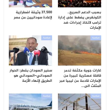
بسبب الدعم السريع..
37,500 وثيقة اضطرارية
الكونغرس يضغط على إدارة
لإعادة سودانيين من مصر
ترامب لاتخاذ إجراءات ضد
الإمارات
سياسية
سياسية
غارات جوية مكثفة تدمر
سفير السودان بقطر: الحوار
قافلة عسكرية كبيرة من
السوداني–السوداني هو
الإمارات قادمة من ليبيا عبر
الطريق لإنهاء الأزمة
المثلث الى…
سياسية
سياسية