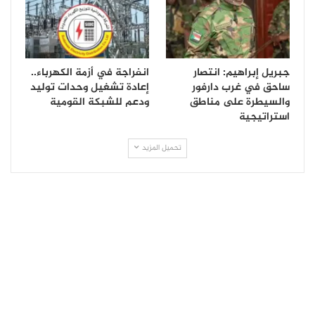
جبريل إبراهيم: انتصار
انفراجة في أزمة الكهرباء..
ساحق في غرب دارفور
إعادة تشغيل وحدات توليد
والسيطرة على مناطق
ودعم للشبكة القومية
استراتيجية
تحميل المزيد