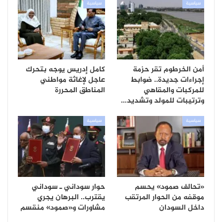
سياسية
سياسية
أمن الخرطوم تقر حزمة
كامل إدريس يوجه بتحرك
إجراءات جديدة.. ضوابط
عاجل لإغاثة مواطني
للمركبات والمقاهي
المناطق المحررة
وترتيبات للمولد وتشديد…
سياسية
سياسية
«تحالف صمود» يحسم
حوار سوداني ـ سوداني
موقفه من الحوار المرتقب
يقترب.. البرهان يجري
داخل السودان
مشاورات و«صمود» منقسم