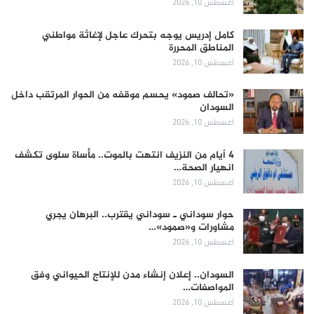
أغسطس 10, 2026
كامل إدريس يوجه بتحرك عاجل لإغاثة مواطني
المناطق المحررة
أغسطس 10, 2026
«تحالف صمود» يحسم موقفه من الحوار المرتقب داخل
السودان
أغسطس 10, 2026
4 أيام من النزيف انتهت بالموت.. مأساة سلوى تكشف
انهيار الصحة…
أغسطس 10, 2026
حوار سوداني ـ سوداني يقترب.. البرهان يجري
مشاورات و«صمود»…
أغسطس 10, 2026
السودان.. إعلان إنشاء مدن للإنتاج الحيواني وفق
المواصفات…
أغسطس 10, 2026