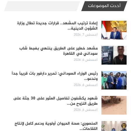
أحدث الموضوعات
إعادة ترتيب المشهد.. قرارات جديدة تطال وزارة
الشؤون الدينية…
أغسطس 7, 2026
مشهد خطير على الطريق ينتهي بضبط شاب
سوداني في القاهرة
أغسطس 6, 2026
رئيس الوزراء السوداني: تحرير دارفور بات قريباً جداً
وندعو…
أغسطس 6, 2026
شهود يكشفون تفاصيل العثور على 30 جثة على
طريق النزوح من…
أغسطس 6, 2026
المنصوري: صحة الحيوان أولوية ودعم كامل لإنتاج
اللقاحات…