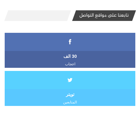
تابعنا على مواقع التواصل
30 الف
اعجاب
تويتر
المتابعين