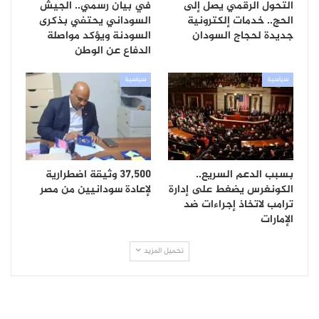
التحول الرقمي يصل إلى
في بيان رسمي.. الجيش
الحج.. خدمات إلكترونية
السوداني يحتفي بذكرى
جديدة لحجاج السودان
السودنة ويؤكد مواصلة
الدفاع عن الوطن
سياسية
سياسية
بسبب الدعم السريع..
37,500 وثيقة اضطرارية
الكونغرس يضغط على إدارة
لإعادة سودانيين من مصر
ترامب لاتخاذ إجراءات ضد
الإمارات
تحميل المزيد