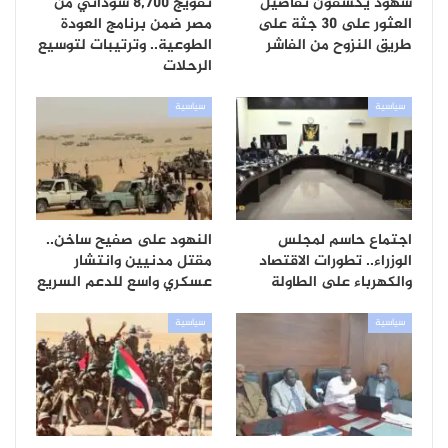
شهود يكشفون تفاصيل
تفويج 8,700 سوداني من
العثور على 30 جثة على
مصر ضمن برنامج العودة
طريق النزوح من الفاشر
الطوعية.. وترتيبات لتوسيع
الرحلات
سياسية
سياسية
اجتماع حاسم لمجلس
النهود على صفيح ساخن..
الوزراء.. تطورات الاقتصاد
مقتل مدنيين وانتشار
والكهرباء على الطاولة
عسكري واسع للدعم السريع
سياسية
سياسية