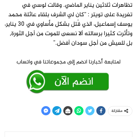
تظاهرات ثلاثين يناير الماضي. وقالت لوسي في
تغريدة على تويتر : “كان لي الشرف بلقاء عائلة محمد
يوسف إسماعيل، الذي قُتل بشكل مأساوي في 30 يناير،
وتأثرت كثيرا برسالته ألا نسعى للموت من أجل الثورة,
بل للعيش من أجل سودان أفضل.”
مشاركة