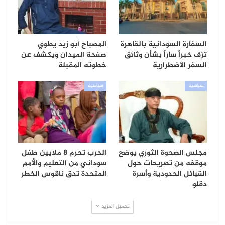
السفارة السودانية بالقاهرة
المصباح أبو زيد يطوي
تزف خبراً ساراً بشأن وثائق
صفحة الميدان ويكشف عن
السفر الاضطرارية
خطوته المقبلة
سياسية
سياسية
مجلس الصحوة الثوري يوضح
الحرب تحرم 8 ملايين طفل
موقفه من تصريحات حول
سوداني من التعليم والأمم
القبائل الحدودية وأسرة
المتحدة تدق ناقوس الخطر
دقلو
تحميل المزيد