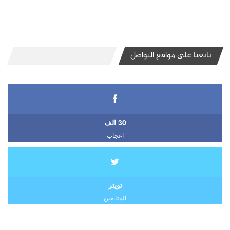
تابعنا على مواقع التواصل
30 الف
اعجاب
تويتر
المتابعين