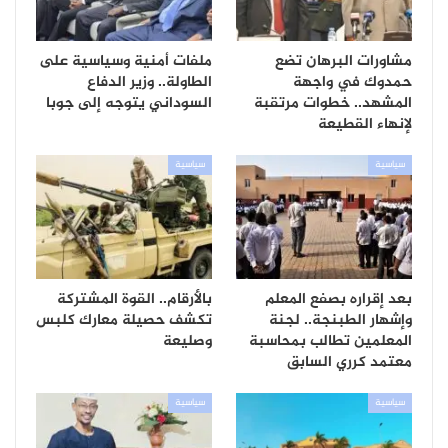
مشاورات البرهان تضع
ملفات أمنية وسياسية على
حمدوك في واجهة
الطاولة.. وزير الدفاع
المشهد.. خطوات مرتقبة
السوداني يتوجه إلى جوبا
لإنهاء القطيعة
سياسية
سياسية
بعد إقراره بصفع المعلم
بالأرقام.. القوة المشتركة
وإشهار الطبنجة.. لجنة
تكشف حصيلة معارك كلبس
المعلمين تطالب بمحاسبة
وصليعة
معتمد كرري السابق
سياسية
سياسية