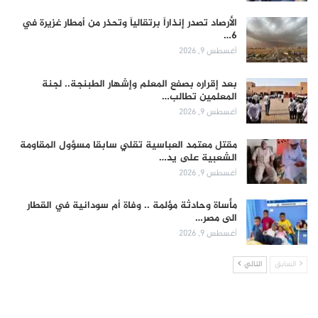
الأرصاد تصدر إنذاراً برتقالياً وتحذر من أمطار غزيرة في
6…
أغسطس 9, 2026
بعد إقراره بصفع المعلم وإشهار الطبنجة.. لجنة
المعلمين تطالب…
أغسطس 9, 2026
مقتل معتمد العباسية تقلي سابقا مسؤول المقاومة
الشعبية على يد…
أغسطس 9, 2026
مأساة وحادثة مؤلمة .. وفاة أم سودانية في القطار
الى مصر…
أغسطس 9, 2026
السابق
التالي