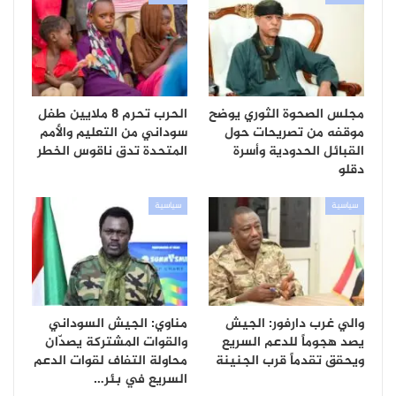
مجلس الصحوة الثوري يوضح
الحرب تحرم 8 ملايين طفل
موقفه من تصريحات حول
سوداني من التعليم والأمم
القبائل الحدودية وأسرة
المتحدة تدق ناقوس الخطر
دقلو
سياسية
سياسية
والي غرب دارفور: الجيش
مناوي: الجيش السوداني
يصد هجوماً للدعم السريع
والقوات المشتركة يصدّان
ويحقق تقدماً قرب الجنينة
محاولة التفاف لقوات الدعم
السريع في بئر…