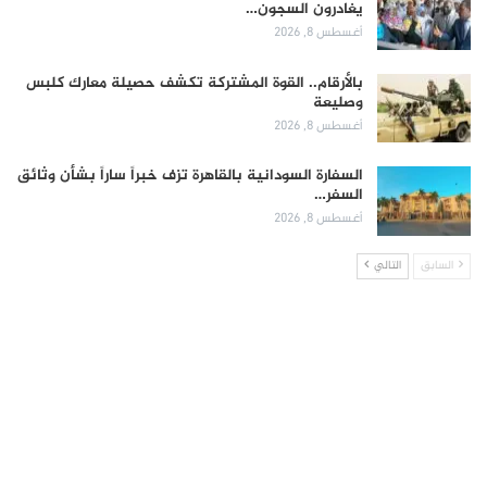
يغادرون السجون…
أغسطس 8, 2026
بالأرقام.. القوة المشتركة تكشف حصيلة معارك كلبس
وصليعة
أغسطس 8, 2026
السفارة السودانية بالقاهرة تزف خبراً ساراً بشأن وثائق
السفر…
أغسطس 8, 2026
السابق
التالي