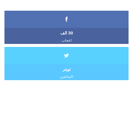
30 الف
اعجاب
تويتر
المتابعين