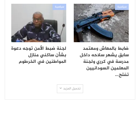
سياسية
سياسية
ضابط بالمعاش ومعتمد
لجنة ضبط الأمن توجه دعوة
سابق يشهر سلاحه داخل
بشأن ساكني منازل
مدرسة في كرري ولجنة
المواطنين في الخرطوم
المعلمين السودانيين
تفتح…
تحميل المزيد