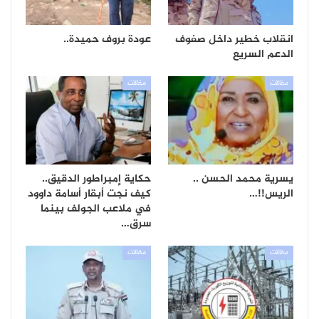
انقلاب خطير داخل صفوف
عودة بروف حميدة..
الدعم السريع
مقالات
مقالات
يسرية محمد الحسن ..
حكاية إمبراطور الدقيق..
الريس!!…
كيف نجت أبقار أسامة داوود
في ملاعب الجولف بينما
سرق…
مقالات
مقالات