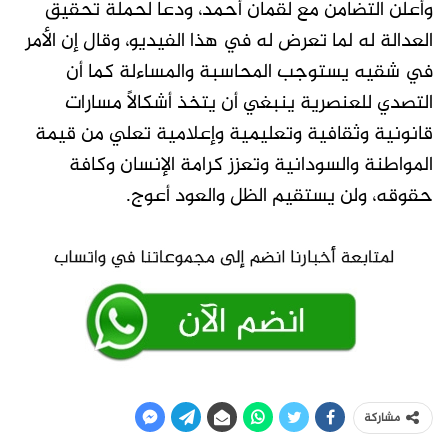
وأعلن التضامن مع لقمان أحمد، ودعا لحملة تحقيق
العدالة له لما تعرض له في هذا الفيديو، وقال إن الأمر
في شقيه يستوجب المحاسبة والمساءلة كما أن
التصدي للعنصرية ينبغي أن يتخذ أشكالاً مسارات
قانونية وثقافية وتعليمية وإعلامية تعلي من قيمة
المواطنة والسودانية وتعزز كرامة الإنسان وكافة
حقوقه، ولن يستقيم الظل والعود أعوج.
مشاركة