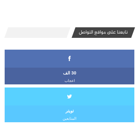
تابعنا على مواقع التواصل
30 الف
اعجاب
تويتر
المتابعين