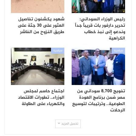
رئيس الوزراء السوداني:
شهود يكشفون تفاصيل
تحرير دارفور بات قريباً جداً
العثور على 30 جثة على
وندعو إلى نبذ خطاب
طريق النزوح من الفاشر
الكراهية
سياسية
سياسية
تفويج 8,700 سوداني من
اجتماع حاسم لمجلس
مصر ضمن برنامج العودة
الوزراء.. تطورات الاقتصاد
الطوعية.. وترتيبات لتوسيع
والكهرباء على الطاولة
الرحلات
تحميل المزيد