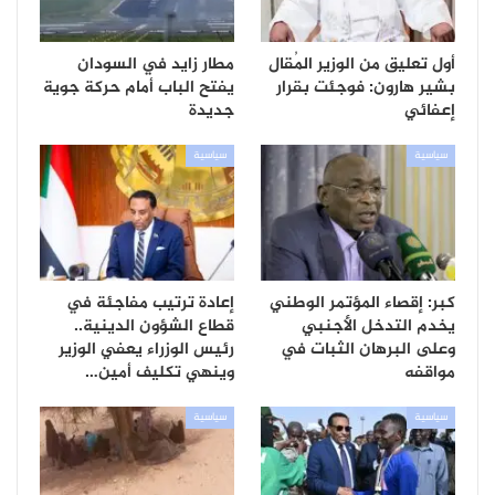
أول تعليق من الوزير المُقال
مطار زايد في السودان
بشير هارون: فوجئت بقرار
يفتح الباب أمام حركة جوية
إعفائي
جديدة
سياسية
سياسية
كبر: إقصاء المؤتمر الوطني
إعادة ترتيب مفاجئة في
يخدم التدخل الأجنبي
قطاع الشؤون الدينية..
وعلى البرهان الثبات في
رئيس الوزراء يعفي الوزير
مواقفه
وينهي تكليف أمين…
سياسية
سياسية