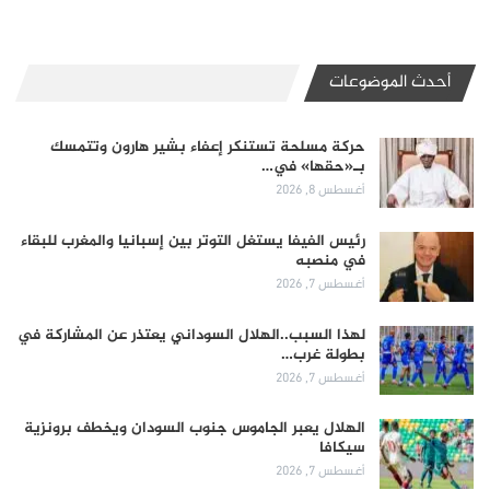
أحدث الموضوعات
حركة مسلحة تستنكر إعفاء بشير هارون وتتمسك
بـ«حقها» في…
أغسطس 8, 2026
رئيس الفيفا يستغل التوتر بين إسبانيا والمغرب للبقاء
في منصبه
أغسطس 7, 2026
لهذا السبب..الهلال السوداني يعتذر عن المشاركة في
بطولة غرب…
أغسطس 7, 2026
الهلال يعبر الجاموس جنوب السودان ويخطف برونزية
سيكافا
أغسطس 7, 2026