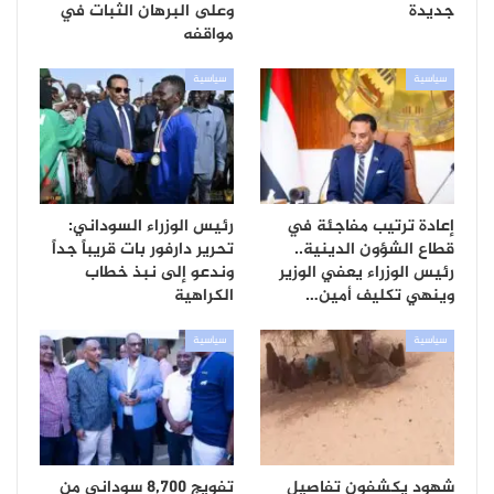
جديدة
وعلى البرهان الثبات في
مواقفه
سياسية
سياسية
إعادة ترتيب مفاجئة في
رئيس الوزراء السوداني:
قطاع الشؤون الدينية..
تحرير دارفور بات قريباً جداً
رئيس الوزراء يعفي الوزير
وندعو إلى نبذ خطاب
وينهي تكليف أمين…
الكراهية
سياسية
سياسية
شهود يكشفون تفاصيل
تفويج 8,700 سوداني من