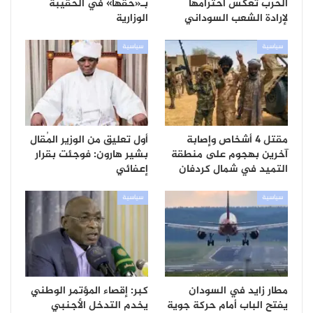
الحرب تعكس احترامها
بـ«حقها» في الحقيبة
لإرادة الشعب السوداني
الوزارية
سياسية
سياسية
مقتل 4 أشخاص وإصابة
أول تعليق من الوزير المُقال
آخرين بهجوم على منطقة
بشير هارون: فوجئت بقرار
التميد في شمال كردفان
إعفائي
سياسية
سياسية
مطار زايد في السودان
كبر: إقصاء المؤتمر الوطني
يفتح الباب أمام حركة جوية
يخدم التدخل الأجنبي