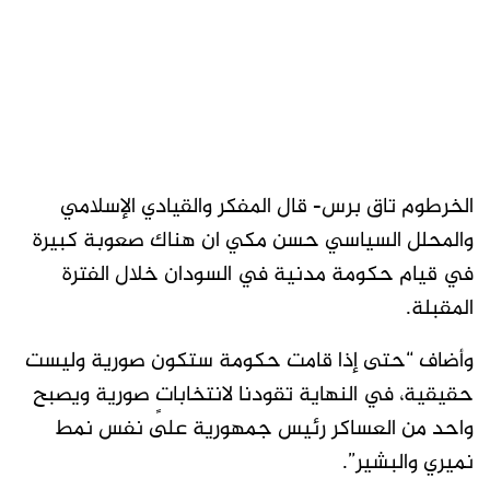
الخرطوم تاق برس- قال المفكر والقيادي الإسلامي
والمحلل السياسي حسن مكي ان هناك صعوبة كبيرة
في قيام حكومة مدنية في السودان خلال الفترة
المقبلة.
وأضاف “حتى إذا قامت حكومة ستكون صورية وليست
حقيقية، في النهاية تقودنا لانتخاباتٍ صورية ويصبح
واحد من العساكر رئيس جمهورية على نفس نمط
نميري والبشير”.