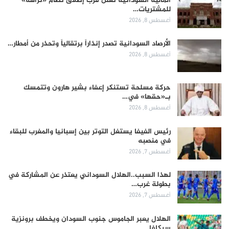
المالية السودانية تعلن قرب إطلاق نظام «نزاهة»
للمشتريات…
أغسطس 8, 2026
الأرصاد السودانية تصدر إنذاراً برتقالياً وتحذر من أمطار…
أغسطس 8, 2026
حركة مسلحة تستنكر إعفاء بشير هارون وتتمسك
بـ«حقها» في…
أغسطس 8, 2026
رئيس الفيفا يستغل التوتر بين إسبانيا والمغرب للبقاء
في منصبه
أغسطس 7, 2026
لهذا السبب..الهلال السوداني يعتذر عن المشاركة في
بطولة غرب…
أغسطس 7, 2026
الهلال يعبر الجاموس جنوب السودان ويخطف برونزية
سيكافا