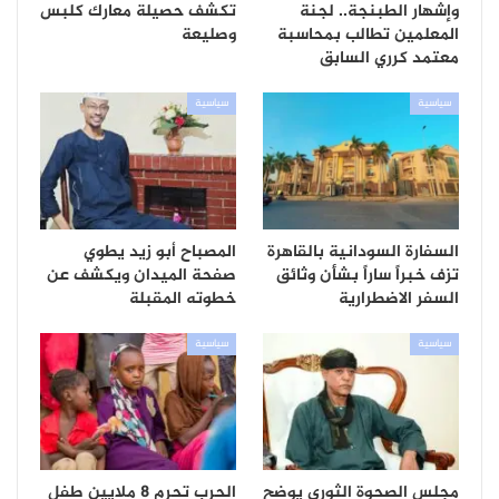
وإشهار الطبنجة.. لجنة
تكشف حصيلة معارك كلبس
المعلمين تطالب بمحاسبة
وصليعة
معتمد كرري السابق
سياسية
سياسية
السفارة السودانية بالقاهرة
المصباح أبو زيد يطوي
تزف خبراً ساراً بشأن وثائق
صفحة الميدان ويكشف عن
السفر الاضطرارية
خطوته المقبلة
سياسية
سياسية
مجلس الصحوة الثوري يوضح
الحرب تحرم 8 ملايين طفل