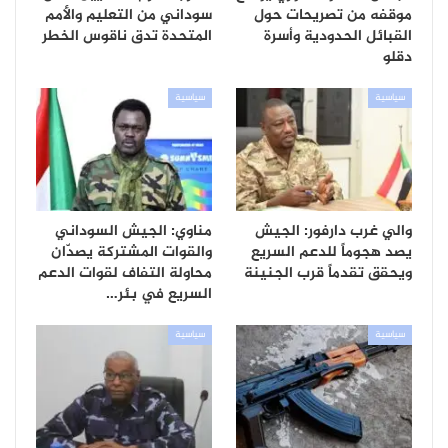
موقفه من تصريحات حول
سوداني من التعليم والأمم
القبائل الحدودية وأسرة
المتحدة تدق ناقوس الخطر
دقلو
سياسية
سياسية
والي غرب دارفور: الجيش
مناوي: الجيش السوداني
يصد هجوماً للدعم السريع
والقوات المشتركة يصدّان
ويحقق تقدماً قرب الجنينة
محاولة التفاف لقوات الدعم
السريع في بئر…
سياسية
سياسية