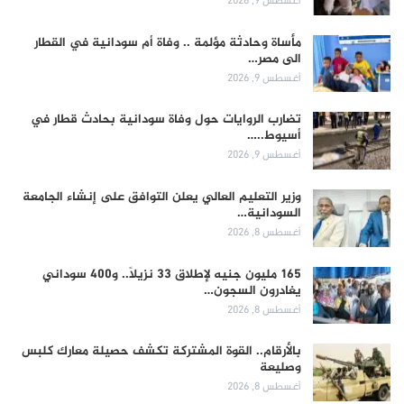
أغسطس 9, 2026
مأساة وحادثة مؤلمة .. وفاة أم سودانية في القطار
الى مصر…
أغسطس 9, 2026
تضارب الروايات حول وفاة سودانية بحادث قطار في
أسيوط..…
أغسطس 9, 2026
وزير التعليم العالي يعلن التوافق على إنشاء الجامعة
السودانية…
أغسطس 8, 2026
165 مليون جنيه لإطلاق 33 نزيلاً.. و400 سوداني
يغادرون السجون…
أغسطس 8, 2026
بالأرقام.. القوة المشتركة تكشف حصيلة معارك كلبس
وصليعة
أغسطس 8, 2026