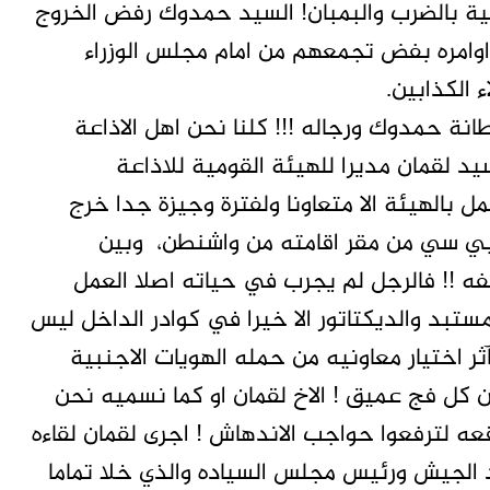
ة بالضرب والبمبان! السيد حمدوك رفض الخروج
اوامره بفض تجمعهم من امام مجلس الوزراء
 الكذابين.
انة حمدوك ورجاله !!! كلنا نحن اهل الاذاعة
د لقمان مديرا للهيئة القومية للاذاعة
ل بالهيئة الا متعاونا ولفترة وجيزة جدا خرج
 بي سي من مقر اقامته من واشنطن، وبين
فه !! فالرجل لم يجرب في حياته اصلا العمل
مستبد والديكتاتور الا خيرا في كوادر الداخل ليس
ر اختيار معاونيه من حمله الهويات الاجنبية
 من كل فج عميق ! الاخ لقمان او كما نسميه نحن
قعه لترفعوا حواجب الاندهاش ! اجرى لقمان لقاءه
ئد الجيش ورئيس مجلس السياده والذي خلا تماما