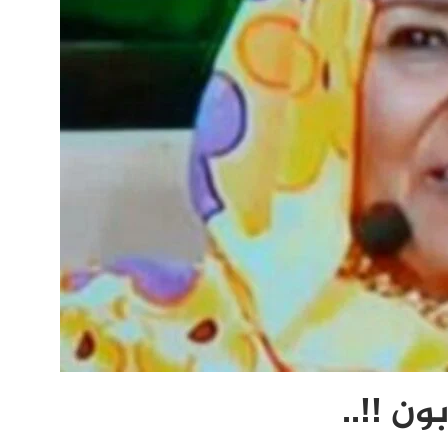
ن !!..