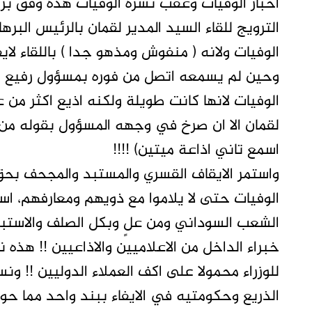
اخبار الوفيات وعقب نشرة الوفيات هذه وفق برمج
الترويج للقاء السيد المدير لقمان بالرئيس البر
الوفيات ولانه ( منفوش ومذهو جدا ) باللقاء لايف
وحين لم يسمعه اتصل من فوره بمسؤول رفيع بال
الوفيات لانها كانت طويلة ولكنه اذيع اكثر من 
لقمان الا ان صرخ في وجهه المسؤول بقوله من ال
اسمع تاني اذاعة ميتين) !!!!
واستمر الايقاف القسري والمستبد والمجحف بحق
الوفيات حتى لا يلاموا مع ذويهم ومعارفهم، ا
الشعب السوداني ومن علٍ وبكل الصلف والاست
خبراء الداخل من الاعلاميين والاذاعيين !! هذه 
للوزراء محمولا على اكف العملاء الدوليين !! ون
الذريع وحكومتيه في الايفاء ببند واحد مما حو