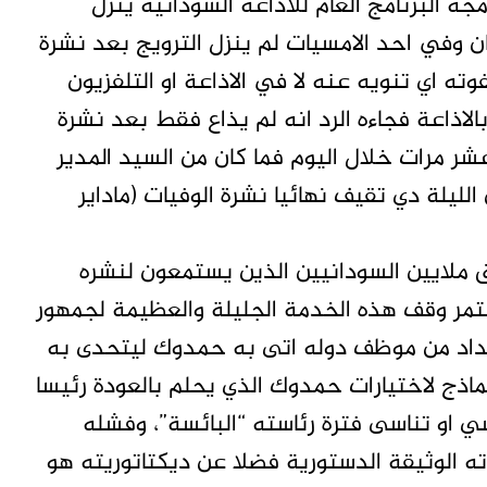
ة البرنامج العام للاذاعة السودانية ينزل
هان وفي احد الامسيات لم ينزل الترويج بعد نشرة
وته اي تنويه عنه لا في الاذاعة او التلفزيون
اذاعة فجاءه الرد انه لم يذاع فقط بعد نشرة
عشر مرات خلال اليوم فما كان من السيد المدير
ليلة دي تقيف نهائيا نشرة الوفيات (ماداير
 ملايين السودانيين الذين يستمعون لنشره
ستمر وقف هذه الخدمة الجليلة والعظيمة لجمهور
بداد من موظف دوله اتى به حمدوك ليتحدى به
نماذج لاختيارات حمدوك الذي يحلم بالعودة رئيسا
سي او تناسى فترة رئاسته “البائسة”، وفشله
ته الوثيقة الدستورية فضلا عن ديكتاتوريته هو