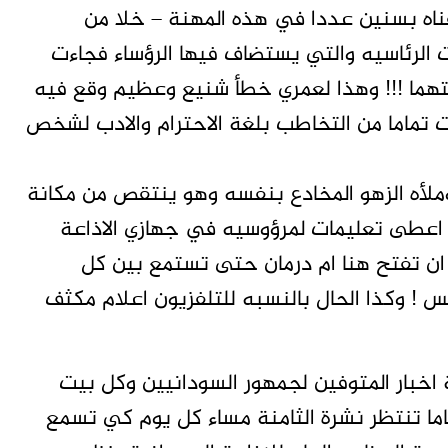
ناه بسنين عددا في هذه المهنة – خلا من
ت الرئاسيه والتي يستضاف فيها الرؤساء فجاءت
هما !!! وهذا لعمري خطأ شنيع وعظيم وقع فيه
 تماما من التخاطب بلغة الاحترام والادب لشخص
وملأه الزهو المخادع بنفسه وهو ينتقص من مكانة
 اعطى تعليمات لمرؤوسيه في جهازي الاذاعة
 ان تفتح هنا ام درمان حتى تستمع بين كل
يس ! وكذا الحال بالنسبه للتلفزيون اعلام مكثف
 اخبار المتوفين لجمهور السودانيين وكل بيت
ما تنتظر نشرة الثامنة مساء كل يوم كي تسمع