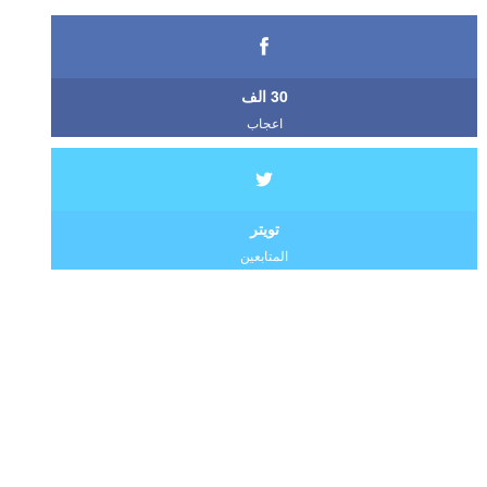
30 الف
اعجاب
تويتر
المتابعين