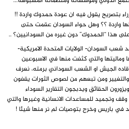
مجتمع الدولي ومؤسساته ومنظماته المشبوهة…
اء بتصريح يقول فيه ان عودة حمدوك واردة !!
جعلها واردة ؟؟ وهل حواء السودان عقمت حتى
لى هذا “الحمدوك” دون غيره من السودانيين؟ ..
عب السودان- الولايات المتحدة الامريكية-
 وماليتها والتي كثفت منها في الاسبوعين
ن قاده الجيش او الشعب السوداني برمته، نعرف
 والتغيير ومن تبعهم من لصوص الثورات يقفون
يزورون الحقائق ويدبجون التقارير السوداء
وقف وتجميد للمساعدات الانسانية وغيرها والتي
د في باريس وخرج بتوصيات لم نر منها شيئا !