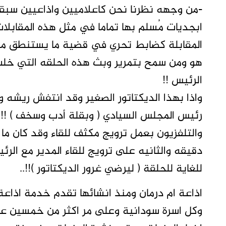
-من وجهه نظرنا نحن كاعلاميين واذاعيين سبق
ابجديات مُسلم بها تماما في مثل هذه المقابلا
المقابلة كضابط تحري في قضية ما يستنطق مت
هو ومن سمح بتمرير وبث هذه الحلقه التي خلت
الرئيس !!
واذا بهذا الديكتاتور الصغير وقد انتفش ريشه 
رئيس المجلس السيادي ( وبقلة أدب وسخف ) !!
والتلفزيون بعمل ترويج مكثف للقاء وقد كان ما
دقيقه والثانيه على ترويج للقاء المدير مع الرئ
للغاية للحلقة ( ليرضي غرور الديكتاتور )!!..
اذاعة ام درمان ومنذ انشائها تقدم خدمة اذاعة
وكل اسرة سودانية وعلى مر اكثر من خمسين عا