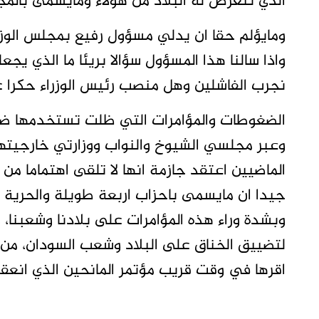
الذي تتعرض له البلاد من هؤلاء ومايسمى بال
ومايؤلم حقا ان يدلي مسؤول رفيع بمجلس الوزر
واذا سالنا هذا المسؤول سؤالا بريئا ما الذي ي
نجرب الفاشلين وهل منصب رئيس الوزراء حكرا ع
الضغوطات والمؤامرات التي ظلت تستخدمها ضد ش
وعبر مجلسي الشيوخ والنواب ووزارتي خارجيتها
الماضيين اعتقد جازمة انها لا تلقى اهتماما م
جيدا ان مايسمى باحزاب اربعة طويلة والحرية
وبشدة وراء هذه المؤامرات على بلادنا وشعبنا، و
لتضييق الخناق على البلاد وشعب السودان، من 
اقرها في وقت قريب مؤتمر المانحين الذي انعق