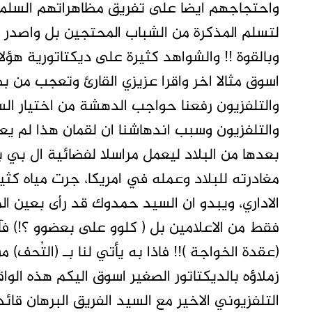
واحتجاجهم ايضا على تفريق مظاهراتهم السلمي
لتسلم المذكرة من الشباب المحتجين بل واصدر 
وبالقوة !! والشواهد كثيرة على ديكتاتورية هؤلاء
اسوق مثالا اخر واقرا عزيزي القارئ وتعجب من بط
والتلفزيون رفعنا حواجب الدهشة من اختيار السي
والتلفزيون وسبب اندهاشنا ان لقمان هذا لم يعم
بعدها من البلاد ليعمل مراسلا لفضائية ال بي
مغادرته للبلاد وعمله في امريكا، جرت مياه كثي
الاداري، ويبدو ان السيد حمدوك قد رأى بعين ال
فقط من الاعلامين بل ( كلوو على بعضوو ؟!) فآث
(عقدة الخواجة )!! فاذا به يأتي لنا بـ (التُحف)
زملاؤه بالديكتاتور الصغير اسوق اليكم هذه الوا
التلفزيوني الاخير مع السيد الفريق البرهان قا