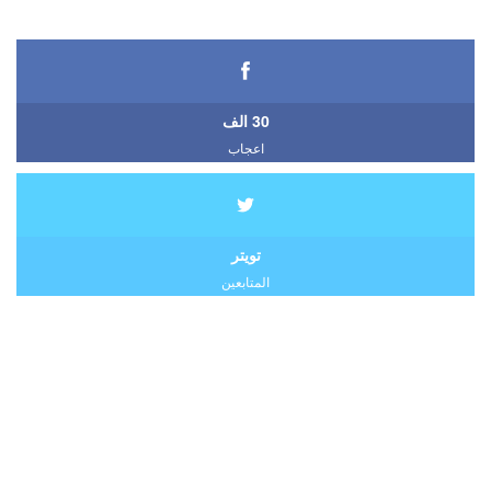
30 الف
اعجاب
تويتر
المتابعين