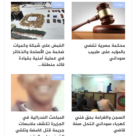
حوادث
حوادث
محكمة مصرية تقضي
القبض على شبكة وكميات
بالمؤبد على طبيب
ضخمة من الأسلحة والذخائر
سوداني
في عملية أمنية بقيادة
قائد منطقة…
حوادث
حوادث
السجن والغرامة بحق فني
المباحث الفدرالية في
كهرباء سوداني انتحل صفة
الجزيرة تكشف ملابسات
قاضي
جريمة قتل غامضة وتلقي