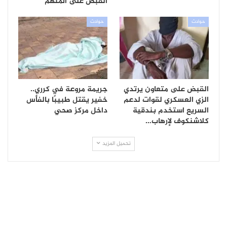
القبض على المتهم
حوادث
حوادث
القبض على متعاون يرتدي
جريمة مروعة في كرري..
الزي العسكري لقوات لدعم
خفير يقتل طبيبًا بالفأس
السريع استخدم بندقية
داخل مركز صحي
كلاشنكوف لإرهاب…
تحميل المزيد