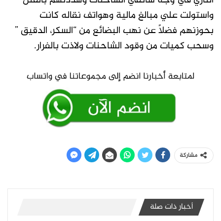
ﺍﻟﻨﺎﺭي في وجه سائقي الشاحنات وهددتهم بالقتل
واستولت علي مبالغ مالية وهواتف نقاله كانت
بحوزنهم فضلاً عن نهب ﺍﻟﺒﻀﺎﺋﻊ من “ﺍﻟﺴﻜﺮ، ﺍﻟﺪﻗﻴﻖ ”
ﻭﺳﺤﺐ ﻛﻤﻴﺎﺕ ﻣﻦ وقود الشاحنات ولاذت بالفرار.
مشاركة
أخبار ذات صلة