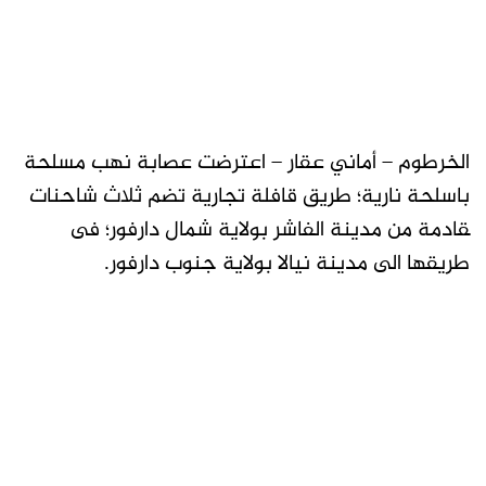
الخرطوم – أماني عقار – ﺍعترضت عصابة نهب مسلحة
باسلحة نارية؛ ﻃﺮﻳﻖ ﻗﺎﻓﻠﺔ ﺗﺠﺎﺭﻳﺔ ﺗﻀﻢ ثلاث شاحنات
ﻘﺎﺩﻣﺔ ﻣﻦ ﻣﺪﻳﻨﺔ ﺍﻟﻔﺎﺷﺮ ﺑﻮﻻﻳﺔ ﺷﻤﺎﻝ ﺩﺍﺭﻓﻮﺭ؛ ﻓﻰ
ﻃﺮﻳﻘﻬﺎ ﺍﻟﻰ ﻣﺪﻳﻨﺔ ﻧﻴﺎﻻ ﺑﻮﻻﻳﺔ ﺟﻨﻮﺏ ﺩﺍﺭﻓﻮﺭ.