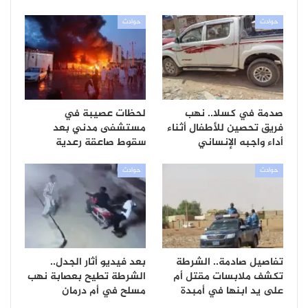
حوادث
حوادث
صدمة في كسلا.. نهب
لحظات عصيبة في
فريق تحصين للأطفال أثناء
مستشفى مدني بعد
أداء واجبه الإنساني
سقوط صاعقة رعدية
حوادث
حوادث
تفاصيل صادمة.. الشرطة
بعد فيديو أثار الجدل..
تكشف ملابسات مقتل أم
الشرطة تطيح بعصابة نهب
على يد ابنها في أمبدة
مسلح في أم درمان