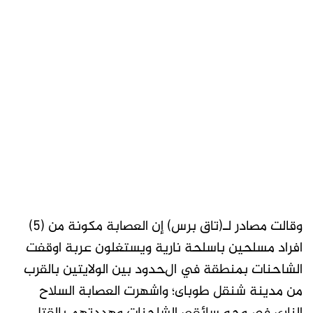
وقالت مصادر لـ(تاق برس) إن العصابة مكونة من (5)
افراد مسلحين باسلحة نارية ويستغلون عربة اوقفت
ﺍﻟﺸﺎﺣﻨﺎﺕ ﺑﻤﻨﻄﻘﺔ في الﺤﺪﻭﺩ ﺑﻴﻦ ﺍﻟﻮﻻﻳﺘﻴﻦ بالقرب
ﻣﻦ مدينة ﺷﻨﻘﻞ ﻃﻮﺑﺎﻯ؛ واشهرت العصابة ﺍﻟﺴﻼﺡ