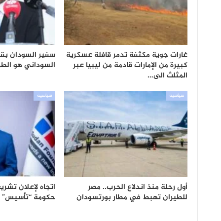
غارات جوية مكثفة تدمر قافلة عسكرية
سفير السودان بقط
كبيرة من الإمارات قادمة من ليبيا عبر
السوداني هو الطريق
المثلث الى…
سياسية
سياسية
أول رحلة منذ اندلاع الحرب.. مصر
اتجاه لإعلان تشر
للطيران تهبط في مطار بورتسودان
حكومة “تأسيس”