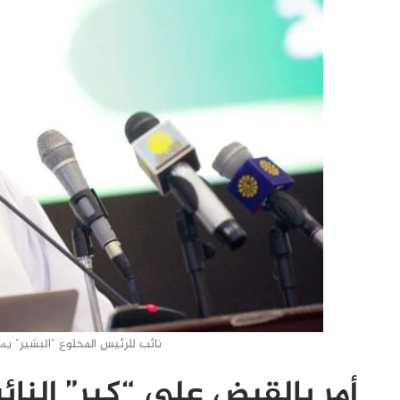
نائب للرئيس المخلوع "البشير" يمث
أمر بالقبض على “كبر” النائ