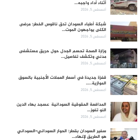
أثناء أداء واجبه…
أغسطس 5, 2026
شبكة أطباء السودان تدق ناقوس الخطر: مرضى
الكلى يواجهون الموت…
أغسطس 5, 2026
وزارة الصحة تحسم الجدل حول حريق مستشفى
مدني وتكشف تفاصيل…
أغسطس 5, 2026
قفزة جديدة في أسعار العملات الأجنبية بالسوق
الموازية..…
أغسطس 5, 2026
المدافعة الحقوقية السودانية عسجد بهاء الدين
النو تفوز…
أغسطس 5, 2026
سفير السودان بقطر: الحوار السوداني–السوداني
هو الطريق لإنهاء…