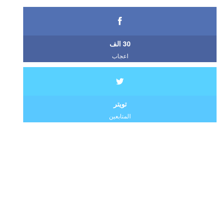
30 الف
اعجاب
تويتر
المتابعين