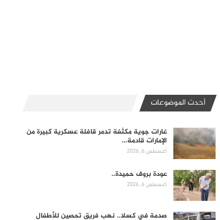
أحدث الموضوعات
غارات جوية مكثفة تدمر قافلة عسكرية كبيرة من
الإمارات قادمة…
أغسطس 6, 2026
عودة بروف حميدة..
أغسطس 6, 2026
صدمة في كسلا.. نهب فريق تحصين للأطفال