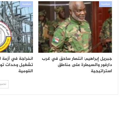
سياسية
سياسية
جبريل إبراهيم: انتصار ساحق في غرب
انفراجة في أزمة ال
دارفور والسيطرة على مناطق
تشغيل وحدات تول
استراتيجية
القومية
تحميل